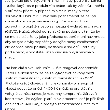
Ale, pokud jde o zvýšení minimální mzdy, podle Bohumíra
Dufka, když roste produktivita práce, tak by vláda ČR mohla
v průměru přidat i v případě minimální mzdy. V této
souvislosti Bohumír Dufek dále poznamenal, že na výši
minimální mzdy je nastaven i výpočet sociálního a
zdravotního pojištění osob samostatně výdělečně činných
(OSVČ). Načež přešel do ironického podtónu s tím, že by
se mohlo stát, že by jako předseda odborů mohl navrhnout,
aby se tyto dávky nepočítaly od výše mzdy zaměstnanců,
ale od výše platů politiků, poslanců a soudců. Poté, by
podle něho, v podstatě ustaly diskuse o výši minimální
mzdy.
Na ironická slova Bohumíra Dufka reagoval vicepremiér
Karel Havlíček s tím, že nelze vykopávat příkopy mezi
státními zaměstnanci, ostatními zaměstnanci a OSVČ.
Protože každý člověk v rámci ekonomiky plní svoji roli.
Načež dodal, že oněch 1400 Kč měsíčně pro státní a
veřejné zaměstnance, je rozumný kompromis. Zároveň
konstatoval, že zvýšení platů o 3,5 procenta, což je přibližně
ona částka 1400 Kč, je pro tyto zaměstnance určitá míra
jistoty.