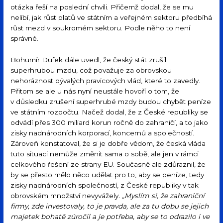
otázka řeší na poslední chvíli. Přičemž dodal, že se mu
nelíbí, jak růst platů ve státním a veřejném sektoru předbíhá
růst mezd v soukromém sektoru. Podle něho to není
správné.
Bohumír Dufek dále uvedl, že český stát zrušil
superhrubou mzdu, což považuje za obrovskou
nehoráznost bývalých pravicových vlád, které to zavedly.
Přitom se ale u nás nyní neustále hovoří o tom, že
v důsledku zrušení superhrubé mzdy budou chybět peníze
ve státním rozpočtu. Načež dodal, že z České republiky se
odvádí přes 300 miliard korun ročně do zahraničí, a to jako
zisky nadnárodních korporací, koncernů a společností.
Zároveň konstatoval, že si je dobře vědom, že česká vláda
tuto situaci nemůže změnit sama o sobě, ale jen v rámci
celkového řešení ze strany EU. Současně ale zdůraznil, že
by se přesto mělo něco udělat pro to, aby se peníze, tedy
zisky nadnárodních společností, z České republiky v tak
obrovském množství nevyvážely
. „Myslím si, že zahraniční
firmy, zde investovaly, to je pravda, ale za tu dobu se jejich
majetek bohatě zúročil a je potřeba, aby se to odrazilo i ve