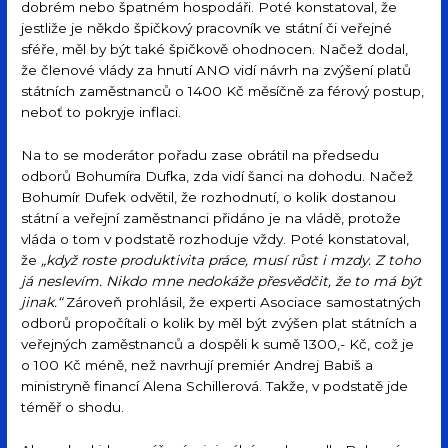
dobrém nebo špatném hospodáři. Poté konstatoval, že
jestliže je někdo špičkový pracovník ve státní či veřejné
sféře, měl by být také špičkově ohodnocen. Načež dodal,
že členové vlády za hnutí ANO vidí návrh na zvýšení platů
státních zaměstnanců o 1400 Kč měsíčně za férový postup,
neboť to pokryje inflaci.
Na to se moderátor pořadu zase obrátil na předsedu
odborů Bohumíra Dufka, zda vidí šanci na dohodu. Načež
Bohumír Dufek odvětil, že rozhodnutí, o kolik dostanou
státní a veřejní zaměstnanci přidáno je na vládě, protože
vláda o tom v podstatě rozhoduje vždy. Poté konstatoval,
že
„když roste produktivita práce, musí růst i mzdy. Z toho
já neslevím. Nikdo mne nedokáže přesvědčit, že to má být
jinak.“
Zároveň prohlásil, že experti Asociace samostatných
odborů propočítali o kolik by měl být zvýšen plat státních a
veřejných zaměstnanců a dospěli k sumě 1300,- Kč, což je
o 100 Kč méně, než navrhují premiér Andrej Babiš a
ministryně financí Alena Schillerová. Takže, v podstatě jde
téměř o shodu.