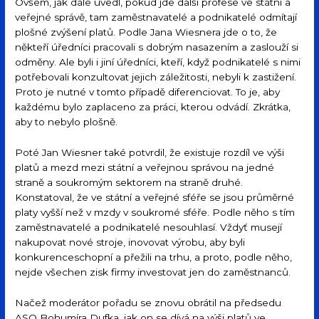
Ovšem, jak dále uvedl, pokud jde další profese ve státní a
veřejné správě, tam zaměstnavatelé a podnikatelé odmítají
plošné zvýšení platů. Podle Jana Wiesnera jde o to, že
někteří úředníci pracovali s dobrým nasazením a zaslouží si
odměny. Ale byli i jiní úředníci, kteří, když podnikatelé s nimi
potřebovali konzultovat jejich záležitosti, nebyli k zastižení.
Proto je nutné v tomto případě diferenciovat. To je, aby
každému bylo zaplaceno za práci, kterou odvádí. Zkrátka,
aby to nebylo plošně.
Poté Jan Wiesner také potvrdil, že existuje rozdíl ve výši
platů a mezd mezi státní a veřejnou správou na jedné
straně a soukromým sektorem na straně druhé.
Konstatoval, že ve státní a veřejné sféře se jsou průměrné
platy vyšší než v mzdy v soukromé sféře. Podle něho s tím
zaměstnavatelé a podnikatelé nesouhlasí. Vždyť musejí
nakupovat nové stroje, inovovat výrobu, aby byli
konkurenceschopní a přežili na trhu, a proto, podle něho,
nejde všechen zisk firmy investovat jen do zaměstnanců.
Načež moderátor pořadu se znovu obrátil na předsedu
ASO Bohumíra Dufka, jak on se dívá na výši platů ve