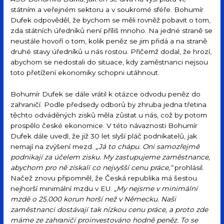
státním a veřejném sektoru a v soukromé sféře. Bohumír
Dufek odpověděl, že bychom se měli rovněž pobavit o tom,
zda státních úředníků není příliš mnoho. Na jedné straně se
neustále hovoří o tom, kolik peněz se jim přidá a na straně
druhé stavy úředníků u nás rostou. Přičemž dodal, že hrozí,
abychom se nedostali do situace, kdy zaměstnanci nejsou
toto přetížení ekonomiky schopni utáhnout.
Bohumír Dufek se dále vrátil k otázce odvodu peněz do
zahraničí. Podle předsedy odborů by zhruba jedna třetina
těchto odváděných zisků měla zůstat u nás, což by potom
prospělo české ekonomice. V této návaznosti Bohumír
Dufek dále uvedl, že již 30 let slyší pláč podnikatelů, jak
nemají na zvýšení mezd.
„Já to chápu. Oni samozřejmě
podnikají za účelem zisku. My zastupujeme zaměstnance,
abychom pro ně získali co nejvyšší cenu práce,“
prohlásil.
Načež znovu připomněl, že Česká republika má šestou
nejhorší minimální mzdu v EU.
„My nejsme v minimální
mzdě o 25.000 korun horší než v Německu. Naši
zaměstnanci dostávají tak nízkou cenu práce, a proto zde
máme ze zahraničí proinvestováno hodně peněz. To se