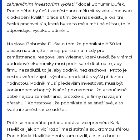
zahraničním investorům vyplatí,“
dodal Bohumír Dufek.
Podle něho by čeští zaměstnanci měli mít vysokou motivaci
k odvádění kvalitní práce s tím, že u nás existuje kvalitní
česká pracovní síla, která by za to měla mít i náležitou, to je
odpovídající vysokou odměnu.
Na slova Bohumíra Dufka o tom, že podnikatelé 30 let
pláčou nad tím, že nemají peníze na mzdy pro
zaměstnance, reagoval Jan Wiesner, který uvedl, že v rámci
podnikové ekonomiky musí podnikatel dbát na to, aby
firmu nezadlužil, to je, aby podnik, nezkrachoval. Proto je
cestou vpřed zajistit výrobou produktů s vyšší přidanou
hodnotou. Podnik musí především investovat, musí být
konkurenceschopný. Načež poznamenal, že v současné
době nejsou zaměstnanci, protože si je firmy navzájem
přetahují. Konstatoval, že podnikatelé se snaží své, a to
kvalitní zaměstnance udržet.
Poté se moderátor pořadu dotázal vicepremiéra Karla
Havlíčka, jak on vidí rozdíl mezi státní a soukromou sférou.
Podle Karla Havlíčka není v tom rozdíl, ale je to buď o