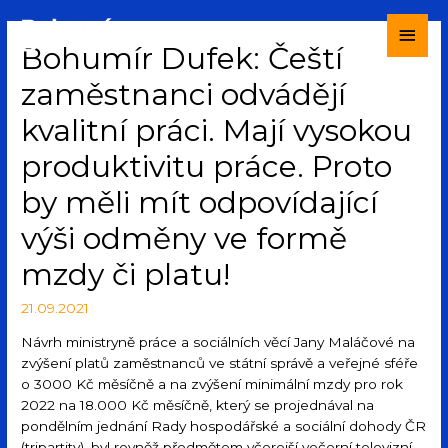
Bohumír Dufek: Čeští
zaměstnanci odvádějí
kvalitní práci. Mají vysokou
produktivitu práce. Proto
by měli mít odpovídající
výši odměny ve formě
mzdy či platu!
21.09.2021
Návrh ministryně práce a sociálních věcí Jany Maláčové na
zvýšení platů zaměstnanců ve státní správě a veřejné sféře
o 3000 Kč měsíčně a na zvýšení minimální mzdy pro rok
2022 na 18.000 Kč měsíčně, který se projednával na
pondělním jednání Rady hospodářské a sociální dohody ČR
(tripartity), byl rovněž předmětem včerejší večerní televizní