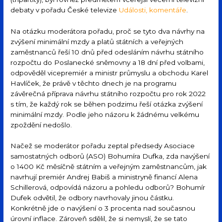
debaty v pořadu České televize
Události, komentáře
.
Na otázku moderátora pořadu, proč se tyto dva návrhy na
zvýšení minimální mzdy a platů státních a veřejných
zaměstnanců řeší 10 dnů před odesláním návrhu státního
rozpočtu do Poslanecké sněmovny a 18 dní před volbami,
odpověděl vicepremiér a ministr průmyslu a obchodu Karel
Havlíček, že právě v těchto dnech je na programu
závěrečná příprava návrhu státního rozpočtu pro rok 2022
s tím, že každý rok se běhen podzimu řeší otázka zvýšení
minimální mzdy. Podle jeho názoru k žádnému velkému
zpoždění nedošlo.
Načež se moderátor pořadu zeptal předsedy Asociace
samostatných odborů (ASO) Bohumíra Dufka, zda navýšení
o 1400 Kč měsíčně státním a veřejným zaměstnancům, jak
navrhují premiér Andrej Babiš a ministryně financí Alena
Schillerová, odpovídá názoru a pohledu odborů? Bohumír
Dufek odvětil, že odbory navrhovaly jinou částku.
Konkrétně jde o navýšení o 3 procenta nad současnou
úrovní inflace. Zároveň sdělil, že si nemyslí, že se tato