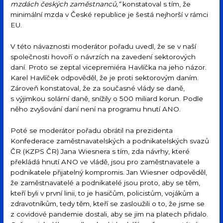
mzdách českých zaměstnanců,“
konstatoval s tím, že
minimální mzda v České republice je šestá nejhorší v rámci
EU.
V této návaznosti moderátor pořadu uvedl, že se v naší
společnosti hovoří o návrzích na zavedení sektorových
daní. Proto se zeptal vicepremiéra Havlíčka na jeho názor.
Karel Havlíček odpověděl, že je proti sektorovým daním.
Zároveň konstatoval, že za současné vlády se daně,
s výjimkou solární daně, snížily o 500 miliard korun. Podle
něho zvyšování daní není na programu hnutí ANO.
Poté se moderátor pořadu obrátil na prezidenta
Konfederace zaměstnavatelských a podnikatelských svazů
ČR (KZPS ČR) Jana Wiesnera s tím, zda návrhy, které
překládá hnutí ANO ve vládě, jsou pro zaměstnavatele a
podnikatele přijatelný kompromis. Jan Wiesner odpověděl,
že zaměstnavatelé a podnikatelé jsou proto, aby se těm,
kteří byli v první linii, to je hasičům, policistům, vojákům a
zdravotníkům, tedy těm, kteří se zasloužili o to, že jsme se
z covidové pandemie dostali, aby se jim na platech přidalo.