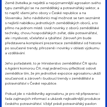
Země živitelka je největší a nejvýznamnější agrosalon svého
typu zaměřující se na zemědělský a potravinářský sektor, a
to napříč všemi jeho obory v České republice a na
Slovensku. Jeho návštěvníci mají možnost se tam seznámit
s nejširší nabídkou jednotlivých zemědělských oborů, a to
přímo na jednom místě. Uvidí novinky z oborů zemědělské
techniky, chovu hospodářských zvířat, dále potravinářství,
ale i myslivosti, včelařství a rybářství. Zároveň jim bude
představena komplexní prezentace zemědělství od historie
po současné trendy, přirozeně i novinky v oblasti výzkumu
a vzdělávání.
Jeho pořadatelé, to je Ministerstvo zemědělství ČR spolu
s Agrární komorou ČR, mají jedinečnou příležitost oslovit
zemědělce tím, že jim jednotlivé expozice agrosalonu ukáží
současnost a zároveň i budoucí trendy v zemědělství a
potravinářství v České republice.
Pokud jde o návštěvníky agrosalonu, je pro ně připravena i
řada zajímavých informací a ukázek nejkvalitnější produkce
českého potravinářství. Vždyť právě potravinářský pavilon