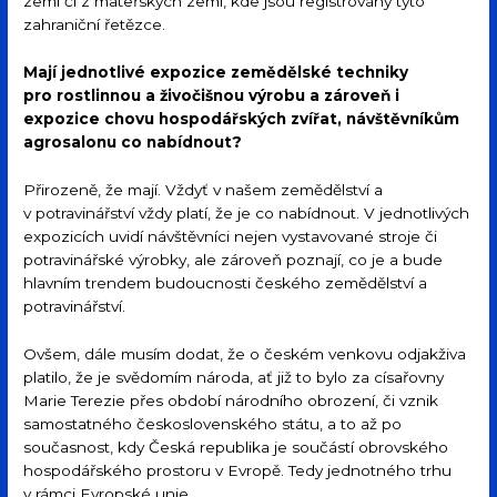
zemí či z mateřských zemí, kde jsou registrovány tyto
zahraniční řetězce.
Mají jednotlivé
expozice
zemědělské techniky
pro
rostlinnou a živočišnou výrobu a zároveň i
expozice chovu hospodářských zvířat, návštěvníkům
agrosalonu co nabídnout?
Přirozeně, že mají. Vždyť v našem zemědělství a
v potravinářství vždy platí, že je co nabídnout. V jednotlivých
expozicích uvidí návštěvníci nejen vystavované stroje či
potravinářské výrobky, ale zároveň poznají, co je a bude
hlavním trendem budoucnosti českého zemědělství a
potravinářství.
Ovšem, dále musím dodat, že o českém venkovu odjakživa
platilo, že je svědomím národa, ať již to bylo za císařovny
Marie Terezie přes období národního obrození, či vznik
samostatného československého státu, a to až po
současnost, kdy Česká republika je součástí obrovského
hospodářského prostoru v Evropě. Tedy jednotného trhu
v rámci Evropské unie.