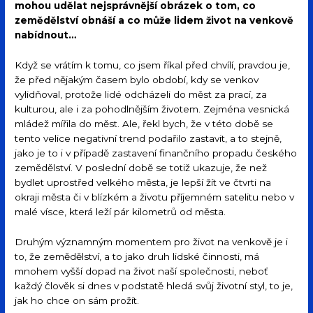
mohou udělat nejsprávnější obrázek o tom, co
zemědělství obnáší a co může lidem život na venkově
nabídnout…
Když se vrátím k tomu, co jsem říkal před chvílí, pravdou je,
že před nějakým časem bylo období, kdy se venkov
vylidňoval, protože lidé odcházeli do měst za prací, za
kulturou, ale i za pohodlnějším životem. Zejména vesnická
mládež mířila do měst. Ale, řekl bych, že v této době se
tento velice negativní trend podařilo zastavit, a to stejně,
jako je to i v případě zastavení finančního propadu českého
zemědělství. V poslední době se totiž ukazuje, že než
bydlet uprostřed velkého města, je lepší žít ve čtvrti na
okraji města či v blízkém a životu příjemném satelitu nebo v
malé vísce, která leží pár kilometrů od města.
Druhým významným momentem pro život na venkově je i
to, že zemědělství, a to jako druh lidské činnosti, má
mnohem vyšší dopad na život naší společnosti, neboť
každý člověk si dnes v podstatě hledá svůj životní styl, to je,
jak ho chce on sám prožít.