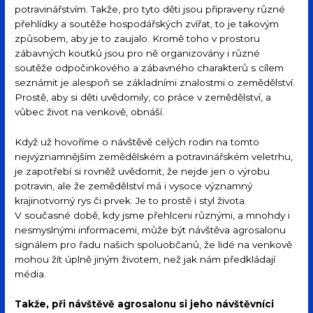
potravinářstvím. Takže, pro tyto děti jsou připraveny různé
přehlídky a soutěže hospodářských zvířat, to je takovým
způsobem, aby je to zaujalo. Kromě toho v prostoru
zábavných koutků jsou pro ně organizovány i různé
soutěže odpočinkového a zábavného charakterů s cílem
seznámit je alespoň se základními znalostmi o zemědělství.
Prostě, aby si děti uvědomily, co práce v zemědělství, a
vůbec život na venkově, obnáší.
Když už hovoříme o návštěvě celých rodin na tomto
nejvýznamnějším zemědělském a potravinářském veletrhu,
je zapotřebí si rovněž uvědomit, že nejde jen o výrobu
potravin, ale že zemědělství má i vysoce významný
krajinotvorný rys či prvek. Je to prostě i styl života.
V současné době, kdy jsme přehlceni různými, a mnohdy i
nesmyslnými informacemi, může být návštěva agrosalonu
signálem pro řadu našich spoluobčanů, že lidé na venkově
mohou žít úplně jiným životem, než jak nám předkládají
média.
Takže, při návštěvě agrosalonu si jeho návštěvníci