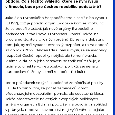
období. Co z těchto výhledů, které se nyní rýsují
v Bruselu, bude pro Českou republiku podstatné?
Jako člen Evropského hospodářského a sociálního výboru
(EHSV), což je poradní orgán Evropské komise, mohu říci,
že se podařilo ustavit jak nové orgány Evropského
parlamentu a tak i novou Evropskou komisi. Takže, na
programu těchto vrcholných orgánů EU, je nyní debata o
tom, jak, by měl vypadat evropský rozpočet, a to na období
až do roku 2027. Někteří lidé u nás si myslí, že se evropský
rozpočet České republiky netýká, ale to není pravda.
V rámci diskuse o jeho sestavení se totiž zdůrazňuje, a
vidíme to u některých evropských politiků, zejména u
europoslanců, že by se měl rozpočet EU krátit.
Tento požadavek se týká i Společné zemědělské politiky
EU. Je to dáno i tím, že počet zemědělců, oproti
předcházejícím desetiletím, pomalu, ale soustavně klesá.
Takže představitelé některých evropských politických
směrů v orgánech EU mají pocit, že jiná povolání, například
v průmyslu nebo ve stavebnictví mají vyšší váhu, a to jako