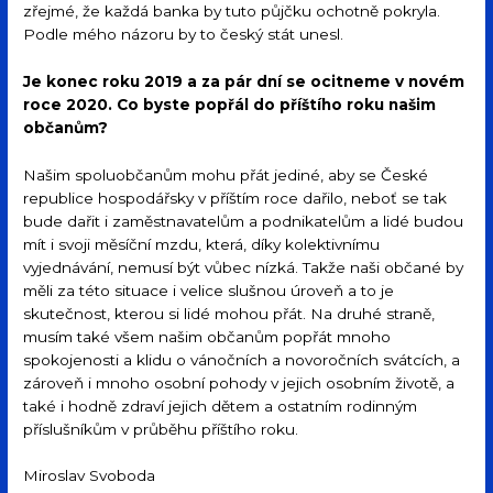
zřejmé, že každá banka by tuto půjčku ochotně pokryla.
Podle mého názoru by to český stát unesl.
Je konec roku 2019 a za pár dní se ocitneme v novém
roce 2020. Co byste popřál do příštího roku našim
občanům?
Našim spoluobčanům mohu přát jediné, aby se České
republice hospodářsky v příštím roce dařilo, neboť se tak
bude dařit i zaměstnavatelům a podnikatelům a lidé budou
mít i svoji měsíční mzdu, která, díky kolektivnímu
vyjednávání, nemusí být vůbec nízká. Takže naši občané by
měli za této situace i velice slušnou úroveň a to je
skutečnost, kterou si lidé mohou přát. Na druhé straně,
musím také všem našim občanům popřát mnoho
spokojenosti a klidu o vánočních a novoročních svátcích, a
zároveň i mnoho osobní pohody v jejich osobním životě, a
také i hodně zdraví jejich dětem a ostatním rodinným
příslušníkům v průběhu příštího roku.
Miroslav Svoboda