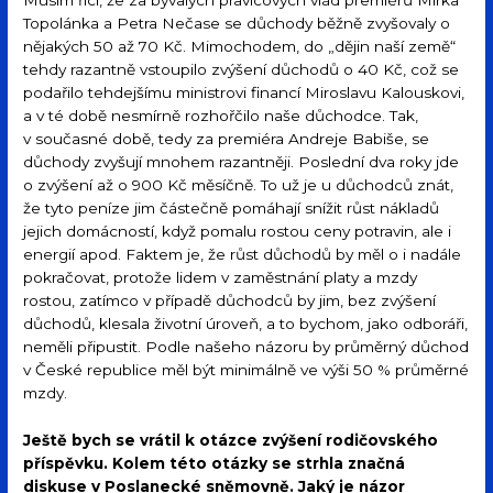
Musím říci, že za bývalých pravicových vlád premiérů Mirka
Topolánka a Petra Nečase se důchody běžně zvyšovaly o
nějakých 50 až 70 Kč. Mimochodem, do „dějin naší země“
tehdy razantně vstoupilo zvýšení důchodů o 40 Kč, což se
podařilo tehdejšímu ministrovi financí Miroslavu Kalouskovi,
a v té době nesmírně rozhořčilo naše důchodce. Tak,
v současné době, tedy za premiéra Andreje Babiše, se
důchody zvyšují mnohem razantněji. Poslední dva roky jde
o zvýšení až o 900 Kč měsíčně. To už je u důchodců znát,
že tyto peníze jim částečně pomáhají snížit růst nákladů
jejich domácností, když pomalu rostou ceny potravin, ale i
energií apod. Faktem je, že růst důchodů by měl o i nadále
pokračovat, protože lidem v zaměstnání platy a mzdy
rostou, zatímco v případě důchodců by jim, bez zvýšení
důchodů, klesala životní úroveň, a to bychom, jako odboráři,
neměli připustit. Podle našeho názoru by průměrný důchod
v České republice měl být minimálně ve výši 50 % průměrné
mzdy.
Ještě bych se vrátil k otázce zvýšení rodičovského
příspěvku. Kolem této otázky se strhla značná
diskuse v Poslanecké sněmovně. Jaký je názor