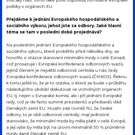
voličský hlas. Tomu také poté odpovídá formulace evropské
politiky v orgánech EU.
Přejděme k jednání Evropského hospodářského a
sociálního výboru, jehož jste za odbory. Jaké hlavní
téma se tam v poslední době projednává?
Na posledním jednání Evropského hospodářského a
sociálního výboru, které proběhlo před několika dny, se
hovořilo o otázce stanovení minimální mzdy v celé Evropě,
což prosazuje i Evropská konfederace odborových svazů,
jejímž členem je největší odborová centrála u nás, tedy
Evropská konfederace odborových svazů (ČMKOS). Řeknu
k tomu ještě to, že je to otázka, o které se bude v průběhu
následujícího období diskutovat ve vrcholných orgánech
EU, tj. nejen v Evropské komisi, ale i při jednání Evropské
rady, což je de facto summit prezidentů a předsedů vlád
členských zemí EU. Musím zde rovněž říci, že české
odbory, to je obě odborové centrály, mají jednotné
stanovisko, že minimální mzda by měla platit v celé Evropě,
a její výše by měla být na úrovni minimálně 50 % průměrné
mzdy dané členské země EU.