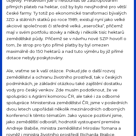
objevily. Především jde o nesouhlas se zastropováním
přímých plateb na hektar, což by bylo nevýhodné pro větší
české farmy. Ty totiž po ekonomické transformaci bývalých
JZD a státních statků po roce 1989, existují nyní jako velké
akciové společnosti či středně velká „eseročka“, přičemž
mají v svém portfoliu stovky a někdy i několik tisíc hektarů
zemědělské půdy. Přičemž se v návrhu nové SZP hovoří o
tom, že strop pro tyto přímé platby by byl omezen
maximálně do 150 hektarů a nad tuto výměru by již přímé
dotace nebyly poskytovány.
Ale, vraťme se k vaší otázce. Pokud jde o další rozvoj
zemědělství a ochranu životního prostředí, tak v českých
podmínkách, je základní otázkou také zajištění dostatku
vody pro český venkov. Zde musím podotknout, že ve
spolupráci s Agrární komorou ČR, ale také i za odborné
spolupráce Ministerstva zemědělství ČR, jsme v posledních
dvou letech uspořádali několik mezinárodních odborných
konferencí k těmto tématům. Jako vysoce pozitivní jsme,
jako zemědělští odboráři, hodnotili vystoupení premiéra
Andreje Babiše, ministra zemědělství Miroslav Tomana a
rovněž i ministra životního prostředí Richarda Brabce.