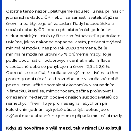
Ostatně tento názor uplatňujeme řadu let i u nás, při našich
jednáních s vládou ČR nebo i se zaměstnavateli, ať již na
úrovni tripartity, to je při zasedání Rady hospodářské a
sociální dohody ČR, nebo i při bilaterárních jednáních
s ekonomickými ministry či se zaměstnavateli a podnikateli.
Uvidíme, jak to nakonec dopadne. Zatím, poslední zvýšení
minimální mzdy u nás pro rok 2020 znamená, že je
minimální mzda na úrovni 43 % průměrné mzdy. To je,
podle obou našich odborových centrál, málo. Inflace
v současné době se pohybuje na úrovni 2,5 až 2,6 %.
Obecně se sice říká, že inflace ve výši mezi dvěma a třemi
procenty není nic až tak hrozného. Ale v současné době
pozorujeme určité zpomalení ekonomiky v sousedním
Německu, které se, mimochodem, začíná projevovat i
omezením některých dodávek našich subdodavatelů do
německých firem. To je pro nás signál, abychom při
kolektivním jednání byli ještě důraznější, pokud jde o
zvýšení mezd obecně, ne jenom v případě minimální mzdy.
Když už hovoříme o výši mezd, tak v rámci EU existují