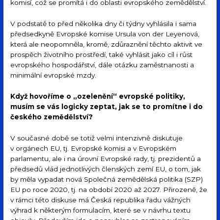
komisí, což se promítá i do oblasti evropského zemědělství.
V podstatě to před několika dny či týdny vyhlásila i sama
předsedkyně Evropské komise Ursula von der Leyenová,
která ale neopomněla, kromě, zdůraznění těchto aktivit ve
prospěch životního prostředí, také vyhlásit jako cíl i růst
evropského hospodářství, dále otázku zaměstnanosti a
minimální evropské mzdy.
Když hovoříme o „ozelenění“ evropské politiky,
musím se vás logicky zeptat, jak se to promítne i do
českého zemědělství?
V současné době se totiž velmi intenzivně diskutuje
v orgánech EU, tj. Evropské komisi a v Evropském
parlamentu, ale i na úrovní Evropské rady, tj. prezidentů a
předsedů vlád jednotlivých členských zemí EU, o tom, jak
by měla vypadat nová Společná zemědělská politika (SZP)
EU po roce 2020, tj. na období 2020 až 2027. Přirozeně, že
v rámci této diskuse má Česká republika řadu vážných
výhrad k některým formulacím, které se v návrhu textu