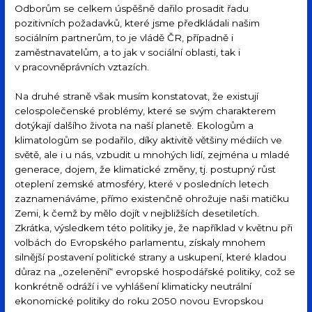
Odborům se celkem úspěšně dařilo prosadit řadu
pozitivních požadavků, které jsme předkládali našim
sociálním partnerům, to je vládě ČR, případně i
zaměstnavatelům, a to jak v sociální oblasti, tak i
v pracovněprávních vztazích.
Na druhé straně však musím konstatovat, že existují
celospolečenské problémy, které se svým charakterem
dotýkají dalšího života na naší planetě. Ekologům a
klimatologům se podařilo, díky aktivitě většiny médiích ve
světě, ale i u nás, vzbudit u mnohých lidí, zejména u mladé
generace, dojem, že klimatické změny, tj. postupný růst
oteplení zemské atmosféry, které v posledních letech
zaznamenáváme, přímo existenčně ohrožuje naši matičku
Zemi, k čemž by mělo dojít v nejbližších desetiletích.
Zkrátka, výsledkem této politiky je, že například v květnu při
volbách do Evropského parlamentu, získaly mnohem
silnější postavení politické strany a uskupení, které kladou
důraz na „ozelenění“ evropské hospodářské politiky, což se
konkrétně odráží i ve vyhlášení klimaticky neutrální
ekonomické politiky do roku 2050 novou Evropskou