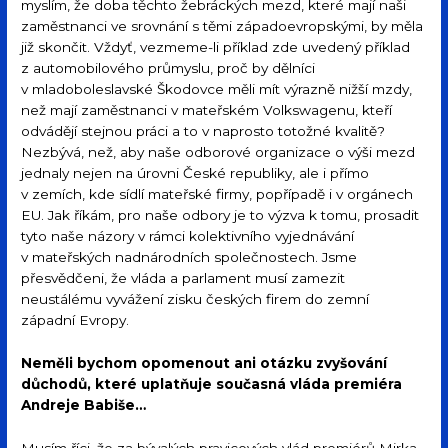
myslím, že doba těchto žebráckých mezd, které mají naši
zaměstnanci ve srovnání s těmi západoevropskými, by měla
již skončit. Vždyť, vezmeme-li příklad zde uvedený příklad
z automobilového průmyslu, proč by dělníci
v mladoboleslavské Škodovce měli mít výrazně nižší mzdy,
než mají zaměstnanci v mateřském Volkswagenu, kteří
odvádějí stejnou práci a to v naprosto totožné kvalitě?
Nezbývá, než, aby naše odborové organizace o výši mezd
jednaly nejen na úrovni České republiky, ale i přímo
v zemích, kde sídlí mateřské firmy, popřípadě i v orgánech
EU. Jak říkám, pro naše odbory je to výzva k tomu, prosadit
tyto naše názory v rámci kolektivního vyjednávání
v mateřských nadnárodních společnostech. Jsme
přesvědčeni, že vláda a parlament musí zamezit
neustálému vyvážení zisku českých firem do zemní
západní Evropy.
Neměli bychom opomenout ani otázku zvyšování
důchodů, které uplatňuje současná vláda premiéra
Andreje Babiše…