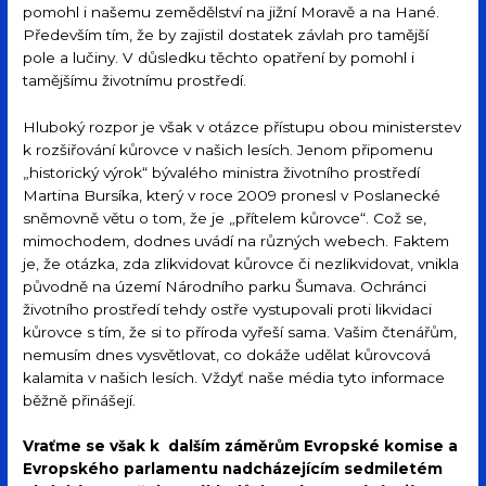
pomohl i našemu zemědělství na jižní Moravě a na Hané.
Především tím, že by zajistil dostatek závlah pro tamější
pole a lučiny. V důsledku těchto opatření by pomohl i
tamějšímu životnímu prostředí.
Hluboký rozpor je však v otázce přístupu obou ministerstev
k rozšiřování kůrovce v našich lesích. Jenom připomenu
„historický výrok“ bývalého ministra životního prostředí
Martina Bursíka, který v roce 2009 pronesl v Poslanecké
sněmovně větu o tom, že je „přítelem kůrovce“. Což se,
mimochodem, dodnes uvádí na různých webech. Faktem
je, že otázka, zda zlikvidovat kůrovce či nezlikvidovat, vnikla
původně na území Národního parku Šumava. Ochránci
životního prostředí tehdy ostře vystupovali proti likvidaci
kůrovce s tím, že si to příroda vyřeší sama. Vašim čtenářům,
nemusím dnes vysvětlovat, co dokáže udělat kůrovcová
kalamita v našich lesích. Vždyť naše média tyto informace
běžně přinášejí.
Vraťme se však k dalším záměrům Evropské komise a
Evropského parlamentu nadcházejícím sedmiletém