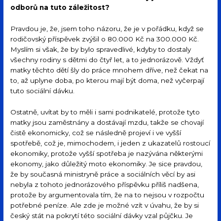
odborů na tuto záležitost?
Pravdou je, že, jsem toho názoru, že je v pořádku, když se
rodičovský příspěvek zvýšil o 80.000 Kč na 300.000 Kč.
Myslím si však, že by bylo spravedlivé, kdyby to dostaly
všechny rodiny s dětmi do čtyř let, a to jednorázově. Vždyť
matky těchto dětí šly do práce mnohem dříve, než čekat na
to, až uplyne doba, po kterou mají být doma, než vyčerpají
tuto sociální dávku.
Ostatně, uvítat by to měli i sami podnikatelé, protože tyto
matky jsou zaměstnány a dostávají mzdu, takže se chovají
čistě ekonomicky, což se následně projeví i ve vyšší
spotřebě, což je, mimochodem, i jeden z ukazatelů rostoucí
ekonomiky, protože vyšší spotřeba je nazývána některými
ekonomy, jako důležitý moto ekonomiky. Je sice pravdou,
že by současná ministryně práce a sociálních věcí by asi
nebyla z tohoto jednorázového příspěvku příliš nadšena,
protože by argumentovala tím, že na to nejsou v rozpočtu
potřebné peníze. Ale zde je možné vzít v úvahu, že by si
český stát na pokrytí této sociální dávky vzal půjčku. Je