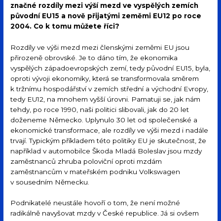
značné rozdíly mezi výší mezd ve vyspělých zemích
původní EU15 a nově přijatými zeměmi EU12 po roce
2004. Co k tomu můžete říci?
Rozdíly ve výši mezd mezi členskými zeměmi EU jsou
přirozeně obrovské. Je to dáno tím, že ekonomika
vyspělých západoevropských zemí, tedy původní EU15, byla,
oproti vývoji ekonomiky, která se transformovala směrem
k tržnímu hospodářství v zemích střední a východní Evropy,
tedy EU12, na mnohem vyšší úrovni. Pamatuji se, jak nám
tehdy, po roce 1990, naši politici slibovali, jak do 20 let
doženeme Německo. Uplynulo 30 let od společenské a
ekonomické transformace, ale rozdíly ve výši mezd i nadále
trvají. Typickým příkladem této politiky EU je skutečnost, že
například v automobilce Škoda Mladá Boleslav jsou mzdy
zaměstnanců zhruba poloviční oproti mzdám
zaměstnancům v mateřském podniku Volkswagen
v sousedním Německu.
Podnikatelé neustále hovoří o tom, že není možné
radikálně navyšovat mzdy v České republice. Já si ovšem