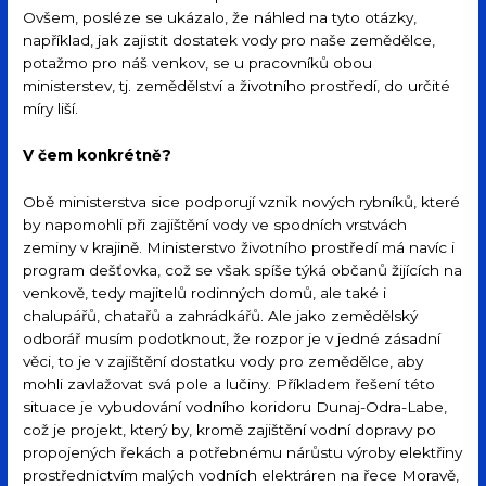
Ovšem, posléze se ukázalo, že náhled na tyto otázky,
například, jak zajistit dostatek vody pro naše zemědělce,
potažmo pro náš venkov, se u pracovníků obou
ministerstev, tj. zemědělství a životního prostředí, do určité
míry liší.
V čem konkrétně?
Obě ministerstva sice podporují vznik nových rybníků, které
by napomohli při zajištění vody ve spodních vrstvách
zeminy v krajině. Ministerstvo životního prostředí má navíc i
program dešťovka, což se však spíše týká občanů žijících na
venkově, tedy majitelů rodinných domů, ale také i
chalupářů, chatařů a zahrádkářů. Ale jako zemědělský
odborář musím podotknout, že rozpor je v jedné zásadní
věci, to je v zajištění dostatku vody pro zemědělce, aby
mohli zavlažovat svá pole a lučiny. Příkladem řešení této
situace je vybudování vodního koridoru Dunaj-Odra-Labe,
což je projekt, který by, kromě zajištění vodní dopravy po
propojených řekách a potřebnému nárůstu výroby elektřiny
prostřednictvím malých vodních elektráren na řece Moravě,