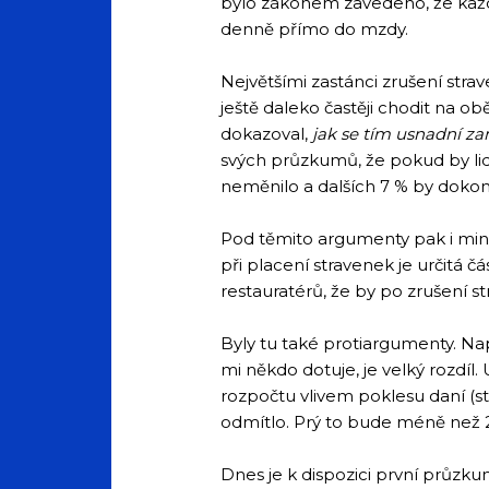
bylo zákonem zavedeno, že každý
denně přímo do mzdy.
Největšími zastánci zrušení stra
ještě daleko častěji chodit na o
dokazoval,
jak se tím usnadní z
svých průzkumů, že pokud by lidé
neměnilo a dalších 7 % by dokonc
Pod těmito argumenty pak i minis
při placení stravenek je určitá čá
restauratérů, že by po zrušení str
Byly tu také protiargumenty. Nap
mi někdo dotuje, je velký rozdíl.
rozpočtu vlivem poklesu daní (st
odmítlo. Prý to bude méně než 2 
Dnes je k dispozici první průzku