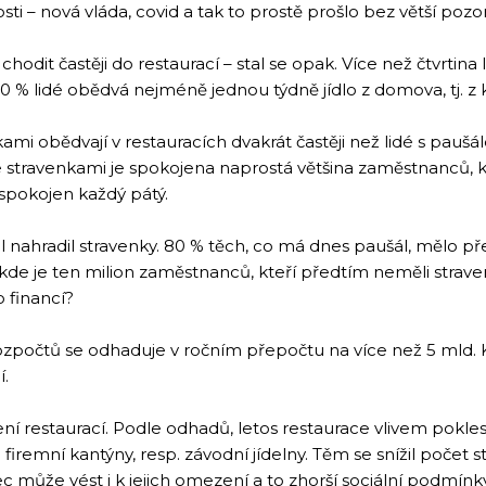
ti – nová vláda, covid a tak to prostě prošlo bez větší pozor
hodit častěji do restaurací – stal se opak. Více než čtvrtina
 % lidé obědvá nejméně jednou týdně jídlo z domova, tj. z k
mi obědvají v restauracích dvakrát častěji než lidé s paušá
 Se stravenkami je spokojena naprostá většina zaměstnanců, k
spokojen každý pátý.
ál nahradil stravenky. 80 % těch, co má dnes paušál, mělo pře
kde je ten milion zaměstnanců, kteří předtím neměli strav
o financí?
zpočtů se odhaduje v ročním přepočtu na více než 5 mld. K
í.
 restaurací. Podle odhadů, letos restaurace vlivem pokle
firemní kantýny, resp. závodní jídelny. Těm se snížil počet st
c může vést i k jejich omezení a to zhorší sociální podmín