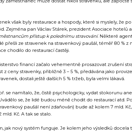
 zaměstnanec může dostat nikoli stravenku, ale započte se
venek však byly restaurace a hospody, které si myslely, že p
běd. Zejména pan Václav Stárek, prezident Asociace hotelů a
aměstnancům přístup k polednímu stravování
. Některé agen
 přešli ze stravenek na stravenkový paušál, téměř 80 % z n
e chodilo do restaurací častěji.
terstvo financí začalo vehementně prosazovat zrušení straven
st z ceny stravenky, přibližně 3 – 5 %, předávána jako proviz
avenek, dostali ještě dalších 5 % tržeb, byla velmi lákavá.
ř. se namítalo, že, čistě psychologicky, vydat stokorunu a
 Uvádělo se, že lidé budou méně chodit do restaurací atd. Po
ravenkový paušál není zdaňován) bude až kolem 7 mld. Kč, a
mld. Kč. A tak se stalo.
m, jak nový systém funguje. Je kolem jeho výsledků docela ti