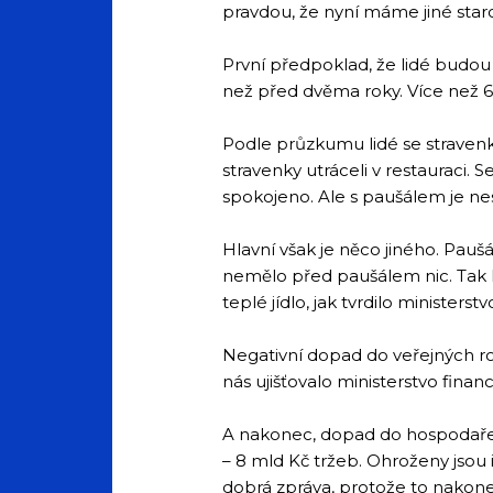
pravdou, že nyní máme jiné staros
První předpoklad, že lidé budou c
než před dvěma roky. Více než 60
Podle průzkumu lidé se stravenka
stravenky utráceli v restauraci.
spokojeno. Ale s paušálem je ne
Hlavní však je něco jiného. Pauš
nemělo před paušálem nic. Tak 
teplé jídlo, jak tvrdilo ministerstv
Negativní dopad do veřejných ro
nás ujišťovalo ministerstvo financ
A nakonec, dopad do hospodaření
– 8 mld Kč tržeb. Ohroženy jsou i 
dobrá zpráva, protože to nakone