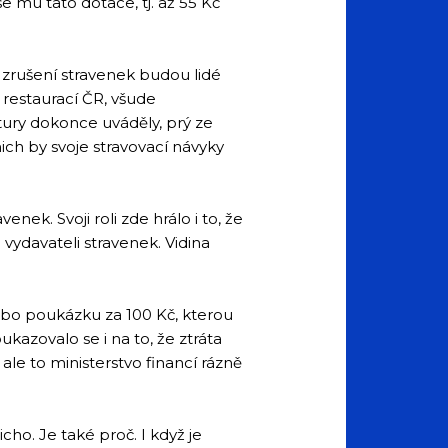
 mu tato dotace, tj. až 55 Kč
o zrušení stravenek budou lidé
 restaurací ČR, všude
tury dokonce uváděly, prý ze
ich by svoje stravovací návyky
ek. Svoji roli zde hrálo i to, že
e vydavateli stravenek. Vidina
nebo poukázku za 100 Kč, kterou
ukazovalo se i na to, že ztráta
le to ministerstvo financí rázně
cho. Je také proč. I když je