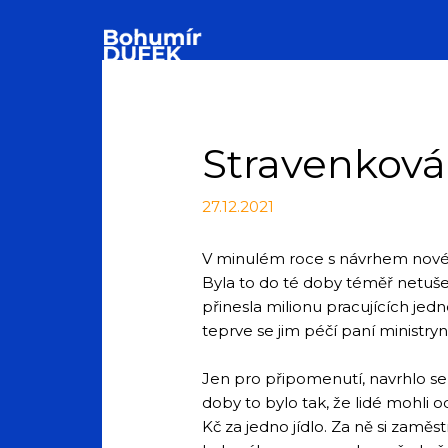
Stravenková 
27.12.2021
V minulém roce s návrhem nového
Byla to do té doby téměř netušen
přinesla milionu pracujících jedn
teprve se jim péčí paní ministryn
Jen pro připomenutí, navrhlo se
doby to bylo tak, že lidé mohli
Kč za jedno jídlo. Za ně si zamě