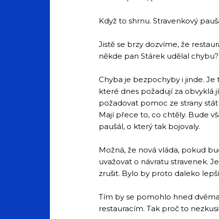
Když to shrnu. Stravenkový paušá
Jistě se brzy dozvíme, že restau
někde pan Stárek udělal chybu?
Chyba je bezpochyby i jinde. Je 
které dnes požadují za obvyklá j
požadovat pomoc ze strany státu
Mají přece to, co chtěly. Bude vš
paušál, o který tak bojovaly.
Možná, že nová vláda, pokud bud
uvažovat o návratu stravenek. Je 
zrušit. Bylo by proto daleko lep
Tím by se pomohlo hned dvěma s
restauracím. Tak proč to nezkusi