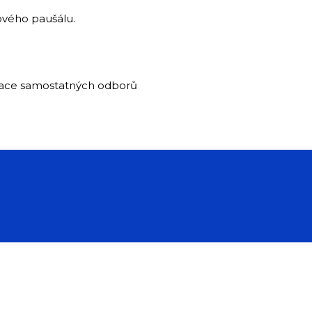
ového paušálu.
iace samostatných odborů