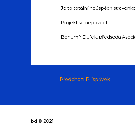
Je to totální neúspěch stravenk
Projekt se nepovedl.
Bohumír Dufek, předseda Asoc
←
Předchozí Příspěvek
bd © 2021