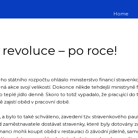
Home
revoluce – po roce!
 státního rozpočtu ohlásilo ministerstvo financí stravenkov
á akce svojí velikostí. Dokonce někde tehdejší ministryně fi
o teplé jídlo denně. Skoro to totiž vypadalo, že pracující do 
ě zajistí oběd v pracovní době.
, a bylo to také schváleno, zavedení tzv. stravenkového pa
 od zaměstnavatele dostávat stravenky, které byly dotovány
stnanci mohli koupit oběd v restauraci či závodní jídelně, s