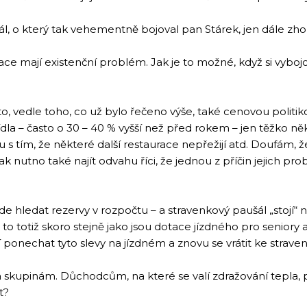
l, o který tak vehementně bojoval pan Stárek, jen dále zhor
race mají existenční problém. Jak je to možné, když si vybo
to, vedle toho, co už bylo řečeno výše, také cenovou politik
ídla – často o 30 – 40 % vyšší než před rokem – jen těžko ně
 s tím, že některé další restaurace nepřežijí atd. Doufám,
ak nutno také najít odvahu říci, že jednou z příčin jejich p
e hledat rezervy v rozpočtu – a stravenkový paušál „stojí“
to totiž skoro stejně jako jsou dotace jízdného pro seniory 
ší ponechat tyto slevy na jízdném a znovu se vrátit ke strav
kupinám. Důchodcům, na které se valí zdražování tepla, pl
t?