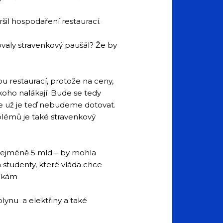
šil hospodaření restaurací.
jovaly stravenkový paušál? Že by
ou restaurací, protože na ceny,
koho nalákají. Bude se tedy
 že už je teď nebudeme dotovat.
roblémů je také stravenkový
 nejméně 5 mld – by mohla
a studenty, které vláda chce
enkám
ynu a elektřiny a také