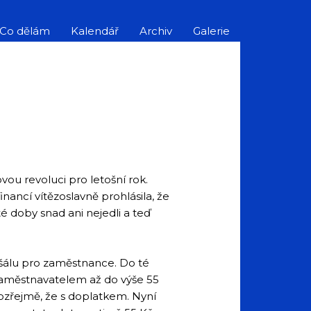
Co dělám
Kalendář
Archiv
Galerie
ou revoluci pro letošní rok.
nancí vítězoslavně prohlásila, že
té doby snad ani nejedli a teď
ušálu pro zaměstnance. Do té
 zaměstnavatelem až do výše 55
amozřejmě, že s doplatkem. Nyní