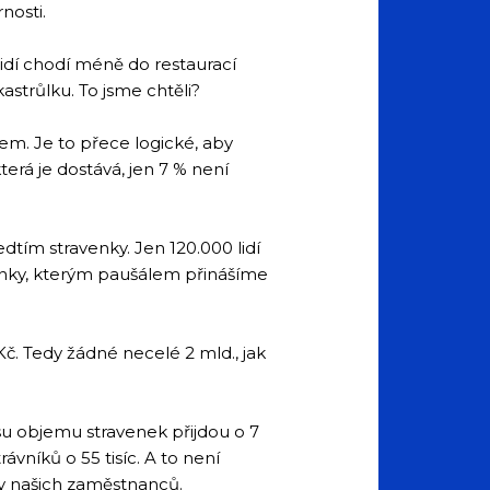
nosti.
 lidí chodí méně do restaurací
astrůlku. To jsme chtěli?
lem. Je to přece logické, aby
terá je dostává, jen 7 % není
dtím stravenky. Jen 120.000 lidí
enky, kterým paušálem přinášíme
č. Tedy žádné necelé 2 mld., jak
su objemu stravenek přijdou o 7
rávníků o 55 tisíc. A to není
ky našich zaměstnanců.