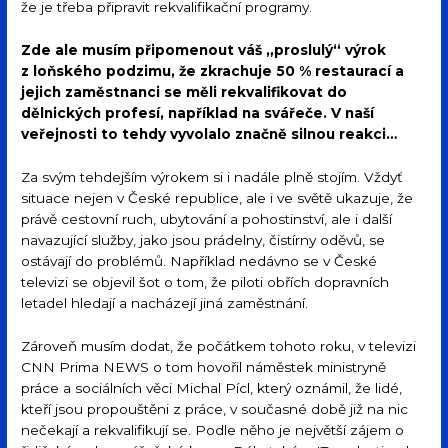
že je třeba připravit rekvalifikační programy.
Zde ale musím připomenout váš „proslulý“ výrok
z loňského podzimu, že zkrachuje 50 % restaurací a
jejich zaměstnanci se měli rekvalifikovat do
dělnických profesí, například na svářeče. V naší
veřejnosti to tehdy vyvolalo značně silnou reakci…
Za svým tehdejším výrokem si i nadále plně stojím. Vždyť
situace nejen v České republice, ale i ve světě ukazuje, že
právě cestovní ruch, ubytování a pohostinství, ale i další
navazující služby, jako jsou prádelny, čistírny oděvů, se
ostávají do problémů. Například nedávno se v České
televizi se objevil šot o tom, že piloti obřích dopravních
letadel hledají a nacházejí jiná zaměstnání.
Zároveň musím dodat, že počátkem tohoto roku, v televizi
CNN Prima NEWS o tom hovořil náměstek ministryně
práce a sociálních věci Michal Pícl, který oznámil, že lidé,
kteří jsou propouštěni z práce, v současné době již na nic
nečekají a rekvalifikují se. Podle něho je největší zájem o