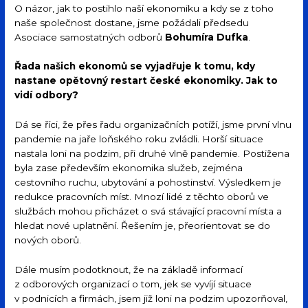
O názor, jak to postihlo naší ekonomiku a kdy se z toho
naše společnost dostane, jsme požádali předsedu
Asociace samostatných odborů
Bohumíra Dufka
.
Řada našich ekonomů se vyjadřuje k tomu, kdy
nastane opětovný restart české ekonomiky. Jak to
vidí odbory?
Dá se říci, že přes řadu organizačních potíží, jsme první vlnu
pandemie na jaře loňského roku zvládli. Horší situace
nastala loni na podzim, při druhé vlně pandemie. Postižena
byla zase především ekonomika služeb, zejména
cestovního ruchu, ubytování a pohostinství. Výsledkem je
redukce pracovních míst. Mnozí lidé z těchto oborů ve
službách mohou přicházet o svá stávající pracovní místa a
hledat nové uplatnění. Řešením je, přeorientovat se do
nových oborů.
Dále musím podotknout, že na základě informací
z odborových organizací o tom, jek se vyvíjí situace
v podnicích a firmách, jsem již loni na podzim upozorňoval,