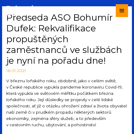
Předseda ASO Bohumír
Dufek: Rekvalifikace
propuštěných
zaměstnanců ve službách
je nyní na pořadu dne!
18.01.2021
V březnu loňského roku, obdobně, jako v celém světě,
v České republice vypukla pandemie koronaviru Covid-19,
která vypukla ve světovém měřítku počátkem března
loňského roku. Její důsledky se projevily v celé lidské
společnosti, ať již o otázku ohrožení zdraví a života obyvatel
naší země či v prudkém propadu některých sektorů
ekonomiky, zejména sféry služeb, a to především
v cestovním ruchu, ubytování, a pohostinství.