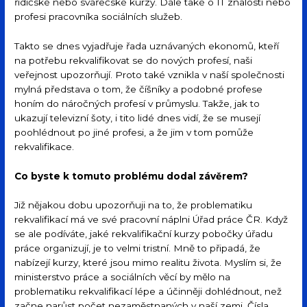
řidičské nebo svářečské kurzy. Dále také o IT znalosti nebo
profesi pracovníka sociálních služeb.
Takto se dnes vyjadřuje řada uznávaných ekonomů, kteří
na potřebu rekvalifikovat se do nových profesí, naši
veřejnost upozorňují. Proto také vznikla v naší společnosti
mylná představa o tom, že číšníky a podobné profese
honím do náročných profesí v průmyslu. Takže, jak to
ukazují televizní šoty, i tito lidé dnes vidí, že se musejí
poohlédnout po jiné profesi, a že jim v tom pomůže
rekvalifikace.
Co byste k tomuto problému dodal závěrem?
Již nějakou dobu upozorňuji na to, že problematiku
rekvalifikací má ve své pracovní náplni Úřad práce ČR. Když
se ale podíváte, jaké rekvalifikační kurzy pobočky úřadu
práce organizují, je to velmi tristní. Mně to připadá, že
nabízejí kurzy, které jsou mimo realitu života. Myslím si, že
ministerstvo práce a sociálních věcí by mělo na
problematiku rekvalifikací lépe a účinněji dohlédnout, než
začne narůst počet nezaměstnaných v naší zemi. Čísla