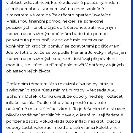
v oblasti zdravotnictví, které zdravotně postiženým lidem
cíleně pomohou. Koncem května chce společně
s minstrem Válkem balíček těchto opatření zveřejnit.
Příslušnou finanční pomoc, někteří se zdravotně
postižených lidí obdrží již od 1. července, zatímco jiným
zdravotně postiženým občanům bude tato pomoc
poskytnuta postupně, jak se obě ministerstva na
konkrétních krocích domluví se zdravotními pojišťovnami.
Jde to totiž o to, že se to, podle Mariana Jurečky netýká jen
zdravotně postižených sob, kteří dostávají příspěvek na
mobilitu, ale i těch, kteří mají daleko větší potřeby v v jiných
oblastech jejich života.
Posledním tématem této televizní diskuse byl otázka
zvyšování platů a růstu minimální mzdy. Předseda ASO
Bohumír Dufek k tomu uvedl, že odbory nechtějí roztáčet
inflační spirálu. Podle něho vláda prostě musí tuto
neúměrně rostoucí inflaci zkrotit. To je řešením této situace,
nikoliv rozdávání sociálních dávek, o které musejí žadatelé
poníženě žádat. Pokud vláda tuto inflaci nezkrotí, budou
odbory žádat valorizaci mezd a platů v rámci kolektivních