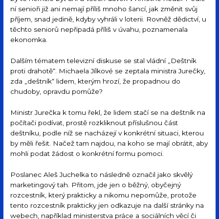
ní senioři již ani nemají příliš mnoho šancí, jak změnit svůj
příjem, snad jedině, kdyby vyhráli v loterii. Rovněž dědictví, u
těchto seniorů nepřipadá příliš v úvahu, poznamenala
ekonomka.
Dalším tématem televizní diskuse se stal vládní „Deštník
proti drahotě“. Michaela Jílkové se zeptala ministra Jurečky,
zda „deštník“ lidem, kterým hrozí, že propadnou do
chudoby, opravdu pomůže?
Ministr Jurečka k tomu řekl, že lidem stačí se na deštník na
počítači podívat, prostě rozkliknout příslušnou část
deštníku, podle níž se nacházejí v konkrétní situaci, kterou
by měli řešit. Načež tam najdou, na koho se mají obrátit, aby
mohli podat žádost o konkrétní formu pomoci.
Poslanec Aleš Juchelka to následně označil jako skvělý
marketingový tah. Přitom, jde jen o běžný, obyčejný
rozcestník, který prakticky a nikomu nepomůže, protože
tento rozcestník prakticky jen odkazuje na další stránky na
webech, například ministerstva práce a sociálních věcí či