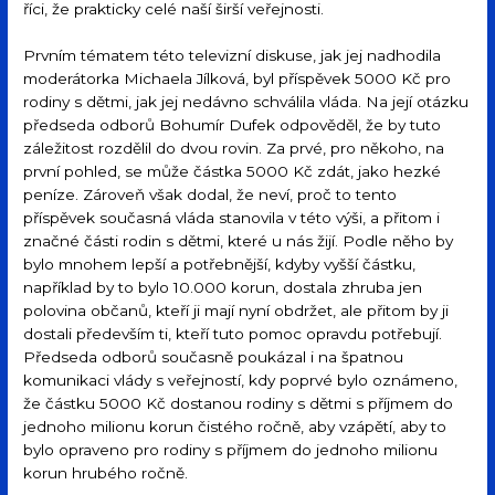
říci, že prakticky celé naší širší veřejnosti.
Prvním tématem této televizní diskuse, jak jej nadhodila
moderátorka Michaela Jílková, byl příspěvek 5000 Kč pro
rodiny s dětmi, jak jej nedávno schválila vláda. Na její otázku
předseda odborů Bohumír Dufek odpověděl, že by tuto
záležitost rozdělil do dvou rovin. Za prvé, pro někoho, na
první pohled, se může částka 5000 Kč zdát, jako hezké
peníze. Zároveň však dodal, že neví, proč to tento
příspěvek současná vláda stanovila v této výši, a přitom i
značné části rodin s dětmi, které u nás žijí. Podle něho by
bylo mnohem lepší a potřebnější, kdyby vyšší částku,
například by to bylo 10.000 korun, dostala zhruba jen
polovina občanů, kteří ji mají nyní obdržet, ale přitom by ji
dostali především ti, kteří tuto pomoc opravdu potřebují.
Předseda odborů současně poukázal i na špatnou
komunikaci vlády s veřejností, kdy poprvé bylo oznámeno,
že částku 5000 Kč dostanou rodiny s dětmi s příjmem do
jednoho milionu korun čistého ročně, aby vzápětí, aby to
bylo opraveno pro rodiny s příjmem do jednoho milionu
korun hrubého ročně.