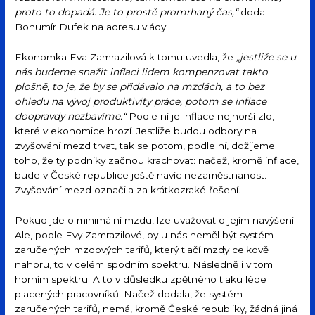
proto to dopadá. Je to prostě promrhaný čas,“
dodal
Bohumír Dufek na adresu vlády.
Ekonomka Eva Zamrazilová k tomu uvedla, že
„jestliže se u
nás budeme snažit inflaci lidem kompenzovat takto
plošně, to je, že by se přidávalo na mzdách, a to bez
ohledu na vývoj produktivity práce, potom se inflace
doopravdy nezbavíme.“
Podle ní je inflace nejhorší zlo,
které v ekonomice hrozí. Jestliže budou odbory na
zvyšování mezd trvat, tak se potom, podle ní, dožijeme
toho, že ty podniky začnou krachovat: načež, kromě inflace,
bude v České republice ještě navíc nezaměstnanost.
Zvyšování mezd označila za krátkozraké řešení.
Pokud jde o minimální mzdu, lze uvažovat o jejím navýšení.
Ale, podle Evy Zamrazilové, by u nás neměl být systém
zaručených mzdových tarifů, který tlačí mzdy celkově
nahoru, to v celém spodním spektru. Následně i v tom
horním spektru. A to v důsledku zpětného tlaku lépe
placených pracovníků. Načež dodala, že systém
zaručených tarifů, nemá, kromě České republiky, žádná jiná