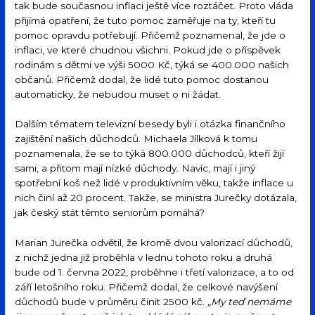
tak bude současnou inflaci ještě více roztáčet. Proto vláda
přijímá opatření, že tuto pomoc zaměřuje na ty, kteří tu
pomoc opravdu potřebují. Přičemž poznamenal, že jde o
inflaci, ve které chudnou všichni. Pokud jde o příspěvek
rodinám s dětmi ve výši 5000 Kč, týká se 400.000 našich
občanů. Přičemž dodal, že lidé tuto pomoc dostanou
automaticky, že nebudou muset o ni žádat.
Dalším tématem televizní besedy byli i otázka finančního
zajištění našich důchodců. Michaela Jílková k tomu
poznamenala, že se to týká 800.000 důchodců, kteří žijí
sami, a přitom mají nízké důchody. Navíc, mají i jiný
spotřební koš než lidé v produktivním věku, takže inflace u
nich činí až 20 procent. Takže, se ministra Jurečky dotázala,
jak český stát těmto seniorům pomáhá?
Marian Jurečka odvětil, že kromě dvou valorizací důchodů,
z nichž jedna již proběhla v lednu tohoto roku a druhá
bude od 1. června 2022, proběhne i třetí valorizace, a to od
září letošního roku. Přičemž dodal, že celkové navýšení
důchodů bude v průměru činit 2500 kč.
„My teď nemáme