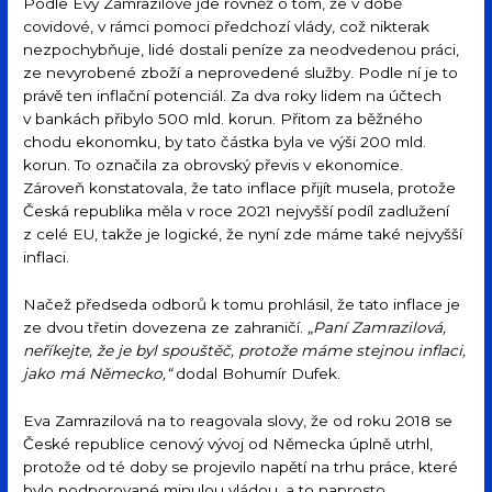
Podle Evy Zamrazilové jde rovněž o tom, že v době
covidové, v rámci pomoci předchozí vlády, což nikterak
nezpochybňuje, lidé dostali peníze za neodvedenou práci,
ze nevyrobené zboží a neprovedené služby. Podle ní je to
právě ten inflační potenciál. Za dva roky lidem na účtech
v bankách přibylo 500 mld. korun. Přitom za běžného
chodu ekonomku, by tato částka byla ve výši 200 mld.
korun. To označila za obrovský převis v ekonomice.
Zároveň konstatovala, že tato inflace přijít musela, protože
Česká republika měla v roce 2021 nejvyšší podíl zadlužení
z celé EU, takže je logické, že nyní zde máme také nejvyšší
inflaci.
Načež předseda odborů k tomu prohlásil, že tato inflace je
ze dvou třetin dovezena ze zahraničí.
„Paní Zamrazilová,
neříkejte, že je byl spouštěč, protože máme stejnou inflaci,
jako má Německo,“
dodal Bohumír Dufek.
Eva Zamrazilová na to reagovala slovy, že od roku 2018 se
České republice cenový vývoj od Německa úplně utrhl,
protože od té doby se projevilo napětí na trhu práce, které
bylo podporované minulou vládou, a to naprosto