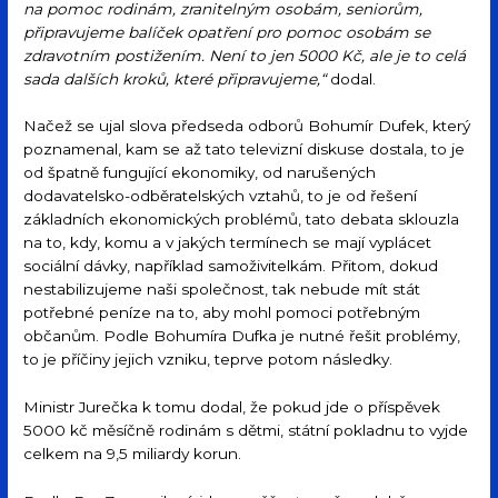
na pomoc rodinám, zranitelným osobám, seniorům,
připravujeme balíček opatření pro pomoc osobám se
zdravotním postižením. Není to jen 5000 Kč, ale je to celá
sada dalších kroků, které připravujeme,“
dodal.
Načež se ujal slova předseda odborů Bohumír Dufek, který
poznamenal, kam se až tato televizní diskuse dostala, to je
od špatně fungující ekonomiky, od narušených
dodavatelsko-odběratelských vztahů, to je od řešení
základních ekonomických problémů, tato debata sklouzla
na to, kdy, komu a v jakých termínech se mají vyplácet
sociální dávky, například samoživitelkám. Přitom, dokud
nestabilizujeme naši společnost, tak nebude mít stát
potřebné peníze na to, aby mohl pomoci potřebným
občanům. Podle Bohumíra Dufka je nutné řešit problémy,
to je příčiny jejich vzniku, teprve potom následky.
Ministr Jurečka k tomu dodal, že pokud jde o příspěvek
5000 kč měsíčně rodinám s dětmi, státní pokladnu to vyjde
celkem na 9,5 miliardy korun.