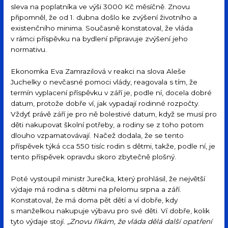
sleva na poplatníka ve výši 3000 Kč měsíčně. Znovu
připomněl, že od 1. dubna došlo ke zvýšení životního a
existenčního minima. Současně konstatoval, že vláda
v rámci příspěvku na bydlení připravuje zvýšení jeho
normativu.
Ekonomka Eva Zamrazilová v reakci na slova Aleše
Juchelky o nevčasné pomoci vlády, reagovala s tím, že
termín vyplacení příspěvku v září je, podle ní, docela dobré
datum, protože dobře ví, jak vypadají rodinné rozpočty.
Vždyť právě září je pro ně bolestivé datum, když se musí pro
děti nakupovat školní potřeby, a rodiny se z toho potom
dlouho vzpamatovávají. Načež dodala, že se tento
příspěvek týká cca 550 tisíc rodin s dětmi, takže, podle ní, je
tento příspěvek opravdu skoro zbytečně plošný.
Poté vystoupil ministr Jurečka, který prohlásil, že největší
výdaje má rodina s dětmi na přelomu srpna a září.
Konstatoval, že má doma pět dětí a ví dobře, kdy
s manželkou nakupuje výbavu pro své děti. Ví dobře, kolik
tyto výdaje stojí.
„Znovu říkám, že vláda dělá další opatření