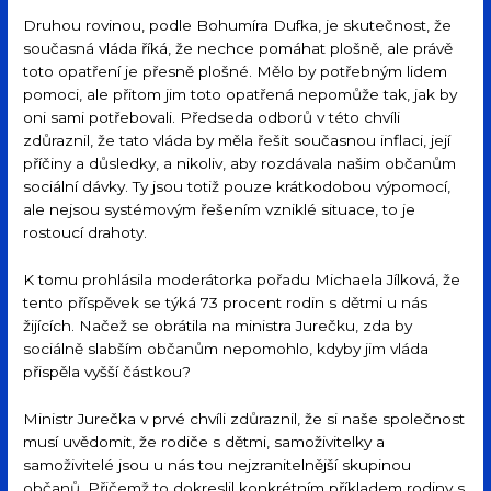
Druhou rovinou, podle Bohumíra Dufka, je skutečnost, že
současná vláda říká, že nechce pomáhat plošně, ale právě
toto opatření je přesně plošné. Mělo by potřebným lidem
pomoci, ale přitom jim toto opatřená nepomůže tak, jak by
oni sami potřebovali. Předseda odborů v této chvíli
zdůraznil, že tato vláda by měla řešit současnou inflaci, její
příčiny a důsledky, a nikoliv, aby rozdávala našim občanům
sociální dávky. Ty jsou totiž pouze krátkodobou výpomocí,
ale nejsou systémovým řešením vzniklé situace, to je
rostoucí drahoty.
K tomu prohlásila moderátorka pořadu Michaela Jílková, že
tento příspěvek se týká 73 procent rodin s dětmi u nás
žijících. Načež se obrátila na ministra Jurečku, zda by
sociálně slabším občanům nepomohlo, kdyby jim vláda
přispěla vyšší částkou?
Ministr Jurečka v prvé chvíli zdůraznil, že si naše společnost
musí uvědomit, že rodiče s dětmi, samoživitelky a
samoživitelé jsou u nás tou nejzranitelnější skupinou
občanů. Přičemž to dokreslil konkrétním příkladem rodiny s