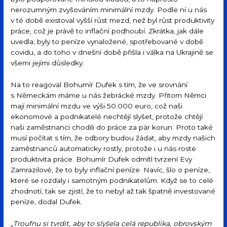
nerozumným zvyšováním minimální mzdy. Podle ní u nás
v té době existoval vyšší růst mezd, než byl růst produktivity
práce, což je právě to inflační podhoubí. Zkrátka, jak dále
uvedla, byly to peníze vynaložené, spotřebované v době
covidu, a do toho v dnešní době přišla i válka na Ukrajině se
všemi jejími důsledky.
Na to reagoval Bohumír Dufek s tím, že ve srovnání
s Německám máme u nás žebrácké mzdy. Přitom Němci
mají minimální mzdu ve výši 50.000 euro, což naši
ekonomové a podnikatelé nechtějí slyšet, protože chtějí
naši zaměstnanci chodili do práce za pár korun. Proto také
musí počítat s tím, že odbory budou žádat, aby mzdy našich
zaměstnanců automaticky rostly, protože i u nás roste
produktivita práce. Bohumír Dufek odmítl tvrzení Evy
Zamrazilové, že to byly inflační peníze. Navíc, šlo o peníze,
které se rozdaly i samotným podnikatelům. Když se to celé
zhodnotí, tak se zjistí, že to nebyl až tak špatně investované
peníze, dodal Dufek.
„Troufnu si tvrdit, aby to slyšela celá republika, obrovským