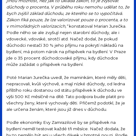
jinou možnost, než jak to ukládá zákon, to je zvyšovat
důchody o procenta, V průběhu roku nemohu udělat to, že
bych zvýšil základ důchodu, ze kterého se to vypočítává.
Zákon říká pouze, že lze valorizovat pouze o procenta, a to
v mimořádných valorizacích,“
konstatoval Marian Jurečka.
Podle něho se ale zvyšují nejen starobní důchody, ale i
vdovecké, vdovské, sirotčí atd. Načež dodal, že pokud
důchodci nestačí 30 % jeho příjmu na pokrytí nákladů na
bydlení, má potom nárok na příspěvek na bydlení. V Praze
jde o 35 procent důchodcovské příjmu, kdy důchodce
může zažádat o příspěvek na bydlení.
Poté Marian Jurečka uvedl, že maminkám, které měly děti,
nepracovali, kvůli výchově, a mají nízké důchody, od ledna
příštího roku dostanou od státu příspěvek k důchodu ve
výši 500 Kč měsíčně na dítě. Tato podpora bude platit pro
všechny ženy, které vychovaly děti. Přičemž podotkl, že je
ale určena ženám, které jsou již dnes v důchodu.
Podle ekonomky Evy Zamrazilové by se příspěvek na
bydlení neměl testovat každé tři měsíce. Načež dodala, že
by to nemělo být ani u všech dávek v hmotné nouzi. Podle