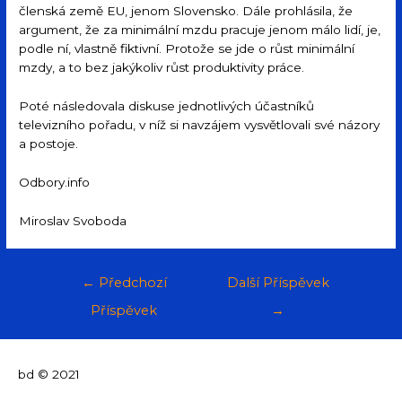
členská země EU, jenom Slovensko. Dále prohlásila, že
argument, že za minimální mzdu pracuje jenom málo lidí, je,
podle ní, vlastně fiktivní. Protože se jde o růst minimální
mzdy, a to bez jakýkoliv růst produktivity práce.
Poté následovala diskuse jednotlivých účastníků
televizního pořadu, v níž si navzájem vysvětlovali své názory
a postoje.
Odbory.info
Miroslav Svoboda
←
Předchozí
Další Příspěvek
Příspěvek
→
bd © 2021