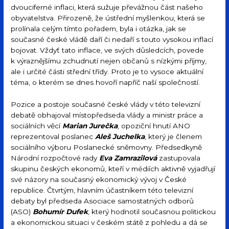
dvouciferné inflaci, která sužuje převážnou část našeho
obyvatelstva. Přirozeně, že ústřední myšlenkou, která se
prolínala celým tímto pořadem, byla i otázka, jak se
současné české vládě daří či nedaří s touto vysokou inflací
bojovat. Vždyť tato inflace, ve svých důsledcích, povede
k výraznějšímu zchudnutí nejen občanů s nízkými příjmy,
ale i určité části střední třídy. Proto je to vysoce aktuální
téma, o kterém se dnes hovoří napříč naší společností.
Pozice a postoje současné české vlády v této televizní
debatě obhajoval místopředseda vlády a ministr práce a
sociálních věcí
Marian Jurečka
, opoziční hnutí ANO
reprezentoval poslanec
Aleš Juchelka
, který je členem
sociálního výboru Poslanecké sněmovny. Předsedkyně
Národní rozpočtové rady
Eva Zamrazilová
zastupovala
skupinu českých ekonomů, kteří v médiích aktivně vyjadřují
své názory na současný ekonomický vývoj v České
republice. Čtvrtým, hlavním účastníkem této televizní
debaty byl předseda Asociace samostatných odborů
(ASO)
Bohumír Dufek
, který hodnotil současnou politickou
a ekonomickou situaci v českém státě z pohledu a dá se