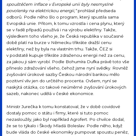
spouštěčem inflace v Evropské unii byly nesmyslné
povolenky na elektrickou energii,“
prohlásil předseda
odborů. Podle něho šlo o program, který spustila sama
Evropská unie. Přitom, k tomu vzrostla i cena plynu, který
se v řadě případů používá i na výrobu elektřiny. Takže,
výsledkem toho všeho je, že Česká republika v současné
době platí na burze v Německu třikráte dražší cenu
elektřiny, než by byla na vlastním trhu. Takže, ČEZ si
v podstatě kupuje třikráte zdraženou energii než za cenu,
za jakou ji sám vyrobí. Podle Bohumíra Dufka právě toto vše
přineslo zdražování všeho, čehož jsme nyní svědky. Rovněž
zvyšování úrokové sazby Českou národní bankou mělo
pozitivní vliv jen do určitého procenta. Ovšem, nyní se
naskýtá otázka, co takové neúměrné zvyšování úrokových
sazeb, nakonec udělá v české ekonomice.
Ministr Jurečka k tomu konstatoval, že v době covidové
dostaly pomoc o státu i firmy, které si tuto pomoc
nezasloužily, jako byl například Agrofert. Po chvilce dodal,
že se to týkalo i Škody Mladá Boleslav. Podle něho, když
bude vláda do české ekonomiky pumpovat spoustu peněz,