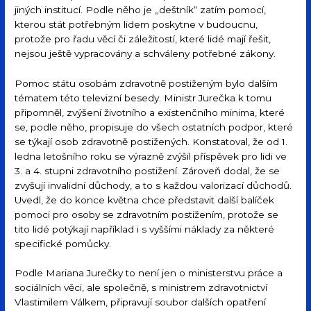
jiných institucí. Podle něho je „deštník“ zatím pomocí,
kterou stát potřebným lidem poskytne v budoucnu,
protože pro řadu věcí či záležitostí, které lidé mají řešit,
nejsou ještě vypracovány a schváleny potřebné zákony.
Pomoc státu osobám zdravotně postiženým bylo dalším
tématem této televizní besedy. Ministr Jurečka k tomu
připomněl, zvýšení životního a existenčního minima, které
se, podle něho, propisuje do všech ostatních podpor, které
se týkají osob zdravotně postižených. Konstatoval, že od 1.
ledna letošního roku se výrazně zvýšil příspěvek pro lidi ve
3. a 4. stupni zdravotního postižení. Zároveň dodal, že se
zvyšují invalidní důchody, a to s každou valorizací důchodů.
Uvedl, že do konce května chce představit další balíček
pomoci pro osoby se zdravotním postižením, protože se
tito lidé potýkají například i s vyššími náklady za některé
specifické pomůcky.
Podle Mariana Jurečky to není jen o ministerstvu práce a
sociálních věci, ale společně, s ministrem zdravotnictví
Vlastimilem Válkem, připravují soubor dalších opatření