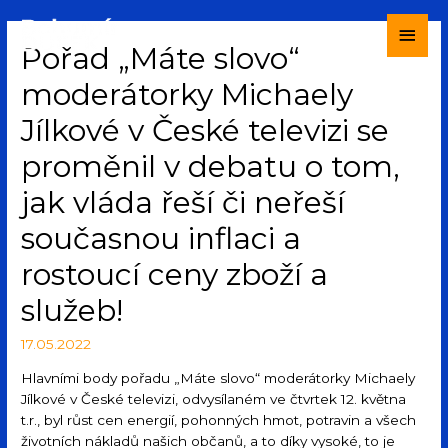
Pořad „Máte slovo“
moderátorky Michaely
Jílkové v České televizi se
proměnil v debatu o tom,
jak vláda řeší či neřeší
současnou inflaci a
rostoucí ceny zboží a
služeb!
17.05.2022
Hlavními body pořadu „Máte slovo“ moderátorky Michaely
Jílkové v České televizi, odvysílaném ve čtvrtek 12. května
t.r., byl růst cen energií, pohonných hmot, potravin a všech
životních nákladů našich občanů, a to díky vysoké, to je