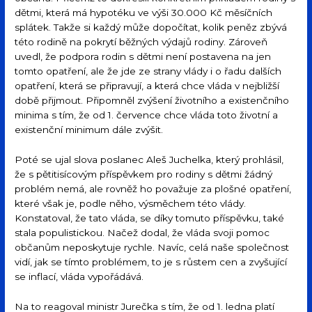
dětmi, která má hypotéku ve výši 30.000 Kč měsíčních
splátek. Takže si každý může dopočítat, kolik peněz zbývá
této rodině na pokrytí běžných výdajů rodiny. Zároveň
uvedl, že podpora rodin s dětmi není postavena na jen
tomto opatření, ale že jde ze strany vlády i o řadu dalších
opatření, která se připravují, a která chce vláda v nejbližší
době přijmout. Připomněl zvýšení životního a existenčního
minima s tím, že od 1. července chce vláda toto životní a
existenční minimum dále zvýšit.
Poté se ujal slova poslanec Aleš Juchelka, který prohlásil,
že s pětitisícovým příspěvkem pro rodiny s dětmi žádný
problém nemá, ale rovněž ho považuje za plošné opatření,
které však je, podle něho, výsměchem této vlády.
Konstatoval, že tato vláda, se díky tomuto příspěvku, také
stala populistickou. Načež dodal, že vláda svoji pomoc
občanům neposkytuje rychle. Navíc, celá naše společnost
vidí, jak se tímto problémem, to je s růstem cen a zvyšující
se inflací, vláda vypořádává.
Na to reagoval ministr Jurečka s tím, že od 1. ledna platí