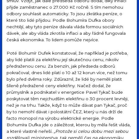
smluv. Vždyť, jak dále předseda odborů dodal, díky inflací
přijde zaměstnanec o 27.000 Kč ročně. S tím nemohou
odbory souhlasit automaticky. To jsou zkrátka peníze, o
které tito lidé přijdou. Podle Bohumíra Dufka obory
nechtějí, aby tyto peníze dávala vláda formou sociálních
dávek, ale aby vláda zkrotila inflaci a aby řádně fungovala
česká ekonomika. To lidem pomůže nejvíce.
Poté Bohumír Dufek konstatoval, že například je potřeba,
aby lidé platili za elektřinu její skutečnou cenu, nikoliv
předraženou cenu. Za benzín, jak předseda odborů
pokračoval, dnes lidé platí o 10 až 12 korun více, než tomu
bylo před dvěma roky. Zdůraznil, že lidé by neměli platit
šíleně předražené ceny elektřiny. Načež dodal, že
průmyslník a podnikatel v energetice Pavel Tykač bude
poskytovat těm nejchudším elektřinu o 30 procent levněji,
než je na trhu. Takže, když to může dávat pan Tykač, proč
by to nemohl dávat i polostátní ČEZ, který u nás drží de
facto monopol na výrobu elektrické energie. Podle
Bohumíra Dufka jde o záležitost, kterou by měla řešit vláda,
a které vlastně neřeší
. „Protože si celou dobu mezi sebou
rozdělovali ministerstva, tak neměli čas na ekonomiku,