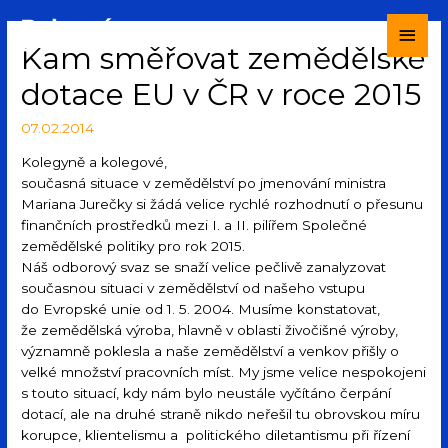
Kam směřovat zemědělské
dotace EU v ČR v roce 2015
07.02.2014
Kolegyně a kolegové,
současná situace v zemědělství po jmenování ministra
Mariana Jurečky si žádá velice rychlé rozhodnutí o přesunu
finančních prostředků mezi I. a II. pilířem Společné
zemědělské politiky pro rok 2015.
Náš odborový svaz se snaží velice pečlivě zanalyzovat
současnou situaci v zemědělství od našeho vstupu
do Evropské unie od 1. 5. 2004. Musíme konstatovat,
že zemědělská výroba, hlavně v oblasti živočišné výroby,
významně poklesla a naše zemědělství a venkov přišly o
velké množství pracovních míst. My jsme velice nespokojeni
s touto situací, kdy nám bylo neustále vyčítáno čerpání
dotací, ale na druhé straně nikdo neřešil tu obrovskou míru
korupce, klientelismu a politického diletantismu při řízení