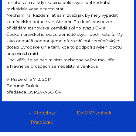
tohoto státu a kdy skupina politických dobrodruhů
rozkrádala vesele tento stát.
Nechám na každém, ať sám zváží jak by měly vypadat
zemědělské dotace v naší zemi. Pro lepší posouzení
přikládám stanoviska Zemědělského svazu ČR a
Českomoravského svazu zemědělských podnikatelů. My
jako odboráři podporujeme přerozdělení zemědělských
dotací Evropské unie tam, kde to podpoří zvýšení počtu
pracovních míst.
Chci věřit, že se pan ministr rozhodne velice moudře
a hlavně ve prospěch zemědělství a venkova.
V Praze dne 7. 2. 2014
Bohumír Dufek
předseda OSPZV-ASO ČR
←
Předchozí
Další Příspěvek
Příspěvek
→