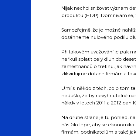
Nijak nechci snižovat význam def
produktu (HDP). Domnívám se, že
Samozřejmě, že je možné nahlíže
dosáhneme nulového podílu dluh
Při takovém uvažování je pak mo
neřkuli splatit celý dluh do des
zaměstnanců o třetinu, jak navr
zlikvidujme dotace firmám a ta
Umí si někdo z těch, co o tom t
nedošlo, že by nevyhnutelně nast
někdy v letech 2011 a 2012 pan Ka
Na druhé straně je tu pohled, n
nás žilo lépe, aby se ekonomika 
firmám, podnikatelům a také jak