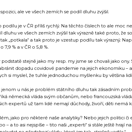
ispozici, ale ve všech zemích se podíl dluhu zvýšil.
 podílu je v ČR příliš rychlý. Na těchto číslech to ale moc n
l dluhu ve všech zemích zvýšil tak výrazně také proto, že 
 tak „potkala“ a tak proto je vzestup podílu tak výrazný. N
o 7,9 % a v ČR o 5,8 %.
odstatě stejně jako my resp. my jsme se chovali jako ony. S
abránit dopadu covidové pandemie na jejich ekonomiku – a 
ych si myslel, že tuhle jednoduchou myšlenku by většina lid
č jenom u nás je problém státního dluhu tak zásadním pro
k říká německá vláda svým občanům, nebo francouzská vlád
šich expertů už tam lidé nemají důchody, živoří, děti nemá kd
ém, jako pro některé naše analytiky? Nebo jejich politici č
o – a to asi nejspíše – tito naši „experti“ si stále ještě hrají
 nakydat na předchozí vládu, která jim tak „strašně vadila.“