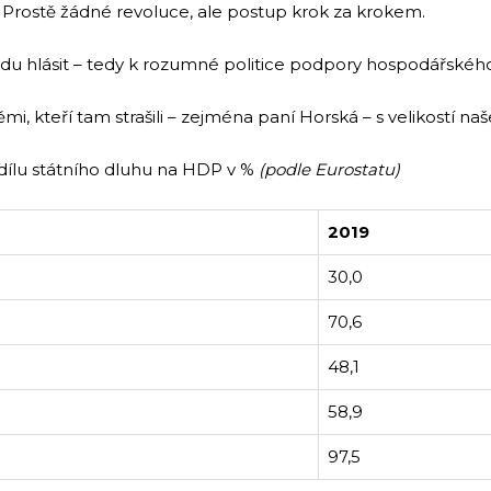
Prostě žádné revoluce, ale postup krok za krokem.
u hlásit – tedy k rozumné politice podpory hospodářského
i, kteří tam strašili – zejména paní Horská – s velikostí na
odílu státního dluhu na HDP v %
(podle Eurostatu)
2019
30,0
70,6
48,1
58,9
97,5