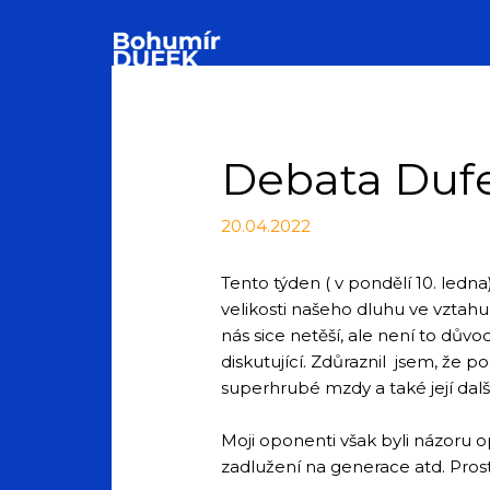
Debata Duf
20.04.2022
Tento týden ( v pondělí 10. ledna
velikosti našeho dluhu ve vzta
nás sice netěší, ale není to důvo
diskutující. Zdůraznil jsem, že 
superhrubé mzdy a také její dal
Moji oponenti však byli názoru 
zadlužení na generace atd. Prost