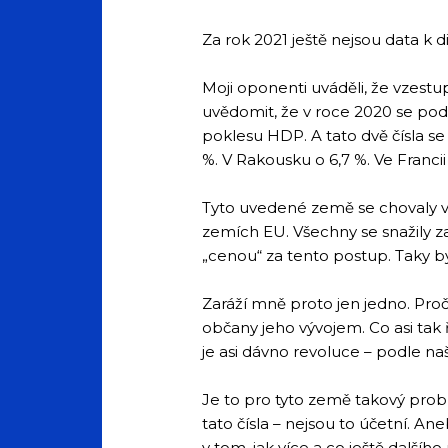
Za rok 2021 ještě nejsou data k d
Moji oponenti uváděli, že vzestup
uvědomit, že v roce 2020 se podí
poklesu HDP. A tato dvě čísla se
%. V Rakousku o 6,7 %. Ve Francii 
Tyto uvedené země se chovaly v p
zemích EU. Všechny se snažily z
„cenou“ za tento postup. Taky b
Zaráží mně proto jen jedno. Pro
občany jeho vývojem. Co asi ta
je asi dávno revoluce – podle na
Je to pro tyto země takový probl
tato čísla – nejsou to účetní. Aneb
v tom, jak více a co ještě dalšího