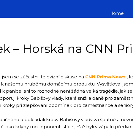
Home
ek – Horská na CNN P
) jsem se zúčastnil televizní diskuse na
CNN Prima News
, 
hu k našemu hrubému domácímu produktu. Vysvětloval jsem,
d k panice, ani to rozhodně není žádná velká tragédie, jak se 
podporuji kroky Babišovy vlády, která snížila daně pro zaměs
ší kroky při zlepšování podmínek pro zaměstnance a seniory
opačného a pokládali kroky Babišovy vládv za špatné a nez
ě jako kdyby moji oponenti stále ještě byli v zápalu předvo