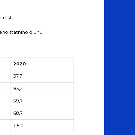
 růstu.
šeho státního dluhu.
2020
37,7
83,2
59,7
68,7
115,0