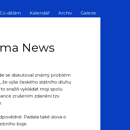
Co dělám
Kalendář
Archiv
Galerie
rima News
kde se diskutoval známý problém
 že výše českého státního dluhu
to snažili vykládat moji spolu
tnance zrušením zdanění tzv.
.
odpovědné. Padala také slova o
lebního boje.