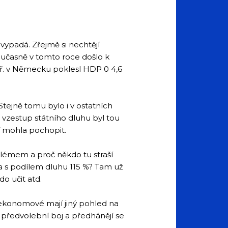
evypadá. Zřejmě si nechtějí
současně v tomto roce došlo k
apř. v Německu poklesl HDP 0 4,6
tejně tomu bylo i v ostatních
vzestup státního dluhu byl tou
í mohla pochopit.
blémem a proč někdo tu straší
a s podílem dluhu 115 %? Tam už
o učit atd.
i ekonomové mají jiný pohled na
 na předvolební boj a předhánějí se