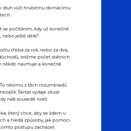
tního dluh vůči hrubému domácímu
tech.
it se počítáním, kdy už konečně
 nebo ještě déle?
očtu třeba za rok, nebo za dva,
i důchodů, snižme počet státních
aké někdo navrhuje a konečně
a? To nikomu z těch rozumbradů
zažili. Škrtat výdaje zkusil
dy naši sousedé rostli.
ka, který chce, aby se lidem u
tech a hledá způsoby, jak pomoci
v tomto postupu zacházet