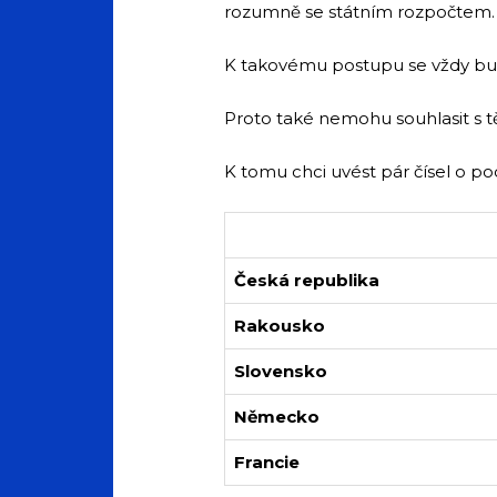
rozumně se státním rozpočtem. 
K takovému postupu se vždy bud
Proto také nemohu souhlasit s těm
K tomu chci uvést pár čísel o p
Česká republika
Rakousko
Slovensko
Německo
Francie