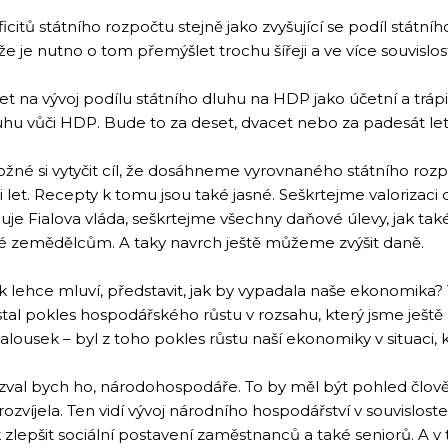
icitů státního rozpočtu stejně jako zvyšující se podíl stá
 je nutno o tom přemýšlet trochu šířeji a ve více souvislos
t na vývoj podílu státního dluhu na HDP jako účetní a tráp
u vůči HDP. Bude to za deset, dvacet nebo za padesát let,
žné si vytyčit cíl, že dosáhneme vyrovnaného státního rozp
eti let. Recepty k tomu jsou také jasné. Seškrtejme valorizac
huje Fialova vláda, seškrtejme všechny daňové úlevy, jak t
ké zemědělcům. A taky navrch ještě můžeme zvýšit daně.
ak lehce mluví, představit, jak by vypadala naše ekonomik
al pokles hospodářského růstu v rozsahu, který jsme ještě ne
lousek – byl z toho pokles růstu naší ekonomiky v situaci, k
azval bych ho, národohospodáře. To by měl být pohled člově
rozvíjela. Ten vidí vývoj národního hospodářství v souvislos
 zlepšit sociální postavení zaměstnanců a také seniorů. A 