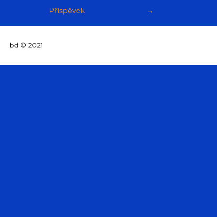
Příspěvek
→
bd © 2021