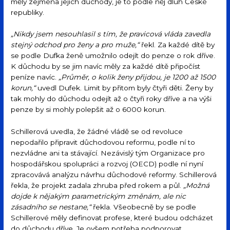
měly zejména jejich důchody, je to podle něj dluh České
republiky.
„Nikdy jsem nesouhlasil s tím, že pravicová vláda zavedla
stejný odchod pro ženy a pro muže,“
řekl. Za každé dítě by
se podle Dufka ženě umožnilo odejít do penze o rok dříve.
K důchodu by se jim navíc měly za každé dítě připočíst
peníze navíc.
„Průměr, o kolik ženy přijdou, je 1200 až 1500
korun,“
uvedl Dufek. Limit by přitom byly čtyři děti. Ženy by
tak mohly do důchodu odejít až o čtyři roky dříve a na výši
penze by si mohly polepšit až o 6000 korun.
Schillerová uvedla, že žádné vládě se od revoluce
nepodařilo připravit důchodovou reformu, podle ní to
nezvládne ani ta stávající. Nezávislý tým Organizace pro
hospodářskou spolupráci a rozvoj (OECD) podle ní nyní
zpracovává analýzu návrhu důchodové reformy. Schillerová
řekla, že projekt zadala zhruba před rokem a půl.
„Možná
dojde k nějakým parametrickým změnám, ale nic
zásadního se nestane,“
řekla. Všeobecně by se podle
Schillerové měly definovat profese, které budou odcházet
do důchodu dříve. Je ovšem potřeba podporovat