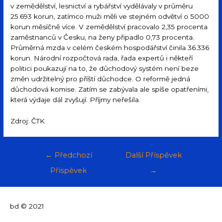
v zemědělství, lesnictví a rybářství vydělávaly v průměru
25.693 korun, zatímco muži měli ve stejném odvětví o 5000
korun měsíčně více. V zemědělství pracovalo 2,35 procenta
zaměstnanců v Česku, na ženy připadlo 0,73 procenta.
Průměrná mzda v celém českém hospodářství činila 36.336
korun. Národní rozpočtová rada, řada expertů i někteří
politici poukazují na to, že důchodový systém není beze
změn udržitelný pro příští důchodce. O reformě jedná
důchodová komise. Zatím se zabývala ale spíše opatřeními,
která výdaje dál zvyšují. Příjmy neřešila.
Zdroj: ČTK
←
Předchozí
Další Příspěvek
Příspěvek
→
bd © 2021