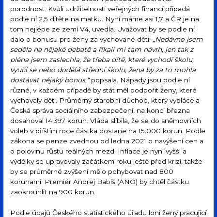
porodnost. Kvůli udržitelnosti veřejných financí připadá
podle ní 2,5 dítěte na matku. Nyní máme asi 1,7 a ČR je na
tom nejlépe ze zemí V4, uvedla. Uvažovat by se podle ní
dalo o bonusu pro ženy za vychované děti.
„Nedávno jsem
seděla na nějaké debatě a říkali mi tam návrh, jen tak z
pléna jsem zaslechla, že třeba dítě, které vychodí školu,
vyučí se nebo dodělá střední školu, žena by za to mohla
dostávat nějaký bonus,“
popsala. Nápady jsou podle ní
různé, v každém případě by stát měl podpořit ženy, které
vychovaly děti. Průměrný starobní důchod, který vyplácela
Česká správa sociálního zabezpečení, na konci března
dosahoval 14.397 korun. Vláda slíbila, že se do sněmovních
voleb v příštím roce částka dostane na 15.000 korun. Podle
zákona se penze zvednou od ledna 2021 o navýšení cen a
o polovinu růstu reálných mezd. Inflace je nyní vyšší a
výdělky se upravovaly začátkem roku ještě před krizí, takže
by se průměrné zvýšení mělo pohybovat nad 800
korunami. Premiér Andrej Babiš (ANO) by chtěl částku
zaokrouhlit na 900 korun.
Podle údajů Českého statistického úřadu loni ženy pracující