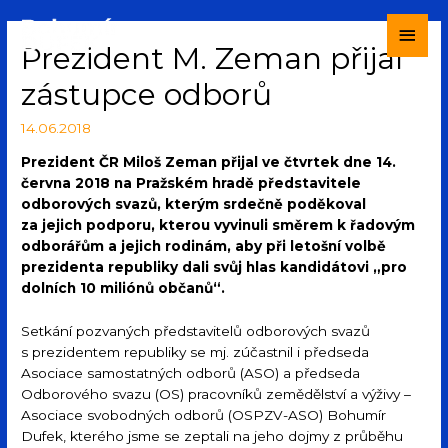
Prezident M. Zeman přijal
zástupce odborů
14.06.2018
Prezident ČR Miloš Zeman přijal ve čtvrtek dne 14.
června 2018 na Pražském hradě představitele
odborových svazů, kterým srdečně poděkoval
za jejich podporu, kterou vyvinuli směrem k řadovým
odborářům a jejich rodinám, aby při letošní volbě
prezidenta republiky dali svůj hlas kandidátovi „pro
dolních 10 miliónů občanů“.
Setkání pozvaných představitelů odborových svazů
s prezidentem republiky se mj. zúčastnil i předseda
Asociace samostatných odborů (ASO) a předseda
Odborového svazu (OS) pracovníků zemědělství a výživy –
Asociace svobodných odborů (OSPZV-ASO) Bohumír
Dufek, kterého jsme se zeptali na jeho dojmy z průběhu