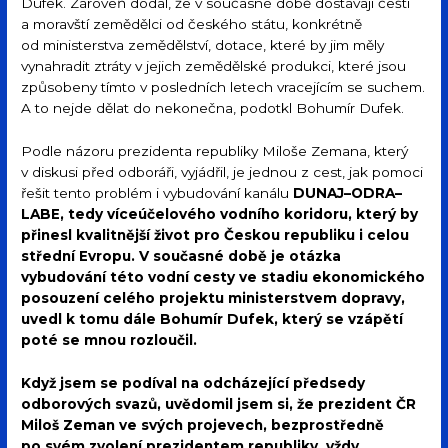
Dufek. Zároveň dodal, že v současné době dostávají čeští
a moravští zemědělci od českého státu, konkrétně
od ministerstva zemědělství, dotace, které by jim měly
vynahradit ztráty v jejich zemědělské produkci, které jsou
způsobeny tímto v posledních letech vracejícím se suchem.
A to nejde dělat do nekonečna, podotkl Bohumír Dufek.
Podle názoru prezidenta republiky Miloše Zemana, který
v diskusi před odboráři, vyjádřil, je jednou z cest, jak pomoci
řešit tento problém i vybudování kanálu
DUNAJ–ODRA–
LABE, tedy víceúčelového vodního koridoru, který by
přinesl kvalitnější život pro Českou republiku i celou
střední Evropu. V současné době je otázka
vybudování této vodní cesty ve stadiu ekonomického
posouzení celého projektu ministerstvem dopravy,
uvedl k tomu dále Bohumír Dufek, který se vzápětí
poté se mnou rozloučil.
Když jsem se podíval na odcházející předsedy
odborových svazů, uvědomil jsem si, že prezident ČR
Miloš Zeman ve svých projevech, bezprostředně
po svém zvolení prezidentem republiky, vždy