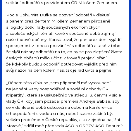
setkání odborářů s prezidentem ČR Milošem Zemanem.
Podle Bohumíra Dufka se pozvaní odboráři v diskusi
s panem prezidentem Milošem Zemanem přirozeně
a logicky dotkli řady současných ekonomických
a společenských témat, které v současné době zajímají
naše řadové občany. Konstatoval, že pan prezident vyjádřil
spokojenost z tohoto pozvání nás odborářů a také z toho,
že slyší názory odborářů na to, co by se pro zlepšení života
českých občanů mělo učinit. Zároveň projevil přání,
že kdykoliv budou odboráři potřebovat vyjádřit před ním
svůj názor na dění kolem nás, tak je rád uvítá a přijme.
„Během této diskuse jsem připomněl mé vystoupení
na jednání Rady hospodářské a sociální dohody ČR
(tripartity), které se uskutečnilo ve středu 13. června v sídle
vlády ČR, kdy jsem požádal premiéra Andreje Babiše, aby
se v dohledné době uskutečnila odborná konference
o hospodaření s vodou u nás, neboť sucho začíná být
velkým problémem České republiky, a to zejména na jižní
Moravě,“ sdělil mně předseda ASO a OSPZV-ASO Bohumír