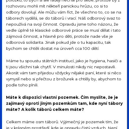
položku, to bych si ale raději nechal pro sebe, protože by z
rozhovoru mohli mít někteří panickou hrůzu, co si to
odbory dovolují. Ale můžu vám říct, že všechno to, co se na
táborech vydělá, se do táborů i vrací. Náš odborový svaz to
nepoužívá na svoji činnost. Opravdu jsme toho názoru, že
vedle úplně té klasické odborové práce se musí dělat i tato
zájmová činnost, a hlavně pro děti, protože nade vše je
odborová solidarita. Jinak pokud jde o tu kapacitu, tak
bychom se chtěli dostat na úroveň cca 100 dětí.
Máme tu spoustu státních institucí, jako je hygiena, hasiči a
ti jsou všichni tak chytří. V minulosti nikdy nic nepostavili.
Akorát vám tam přijedou vždycky nějaké paní, které si něco
vymyslí nebo si přečtou z brožurek a chtěly by, abychom to
podle toho plnili.
Máte k dispozici vlastní pozemek. Čím myslíte, že je
zajímavý oproti jiným pozemkům tam, kde nyní tábory
máte? A kolik táborů celkem máte?
Celkem máme osm táborů. Výjimečný je pozemek tím, že
je v krásném prostředí, kde je opravdu čistý vzduch. Není