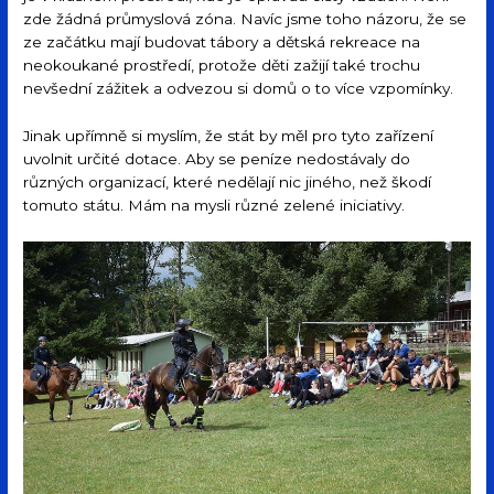
zde žádná průmyslová zóna. Navíc jsme toho názoru, že se
ze začátku mají budovat tábory a dětská rekreace na
neokoukané prostředí, protože děti zažijí také trochu
nevšední zážitek a odvezou si domů o to více vzpomínky.
Jinak upřímně si myslím, že stát by měl pro tyto zařízení
uvolnit určité dotace. Aby se peníze nedostávaly do
různých organizací, které nedělají nic jiného, než škodí
tomuto státu. Mám na mysli různé zelené iniciativy.