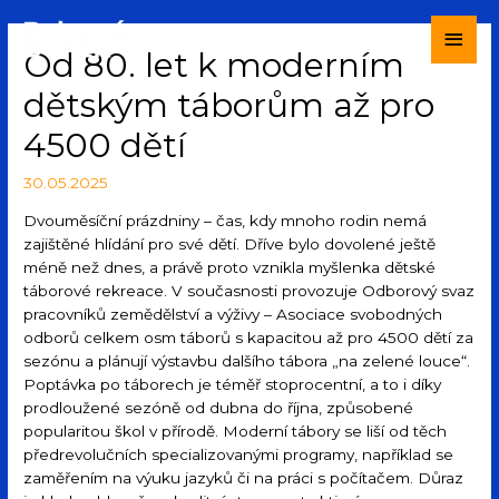
Od 80. let k moderním
dětským táborům až pro
4500 dětí
30.05.2025
Dvouměsíční prázdniny – čas, kdy mnoho rodin nemá
zajištěné hlídání pro své dětí. Dříve bylo dovolené ještě
méně než dnes, a právě proto vznikla myšlenka dětské
táborové rekreace. V současnosti provozuje Odborový svaz
pracovníků zemědělství a výživy – Asociace svobodných
odborů celkem osm táborů s kapacitou až pro 4500 dětí za
sezónu a plánují výstavbu dalšího tábora „na zelené louce“.
Poptávka po táborech je téměř stoprocentní, a to i díky
prodloužené sezóně od dubna do října, způsobené
popularitou škol v přírodě. Moderní tábory se liší od těch
předrevolučních specializovanými programy, například se
zaměřením na výuku jazyků či na práci s počítačem. Důraz