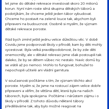
let jsme do dětské rekreace investovali skoro 20 milionů
korun. Nyní nám roste silná skupina dětských táborů a
podotýkám, že chceme ještě jeden tábor vybudovat.
Chceme ho postavit na zelené louce tak, abychom byli
připraveni na budoucnost. Osobně si myslím, že význam
dětské rekreace poroste.
Rád bych zmínil ještě jednu velice důležitou věc. V době
Covidu jsme podporovali školy v přírodě, kam by děti mohly
vycestovat. Byla velká pravděpodobnost, že by zde děti
onemocněly, ale v dětské rekreaci jsme však postoupili tak
daleko, že by se dětem vůbec nic nestalo. Navíc domů by
se vrátili až po nemoci. Mohlo to fungovat, bohužel to
nepochopili učitelé ani vládní garnitura.
V současnosti počítáme s tím, že význam těchto akcí
poroste. Myslím si, že jsme na rostoucí zájem velice dobře
připraveni a věřím, že většina dětí, která byla na našich
táborech, byla spokojena. Počítáme i nárůstem zájmu i o
školy v přírodě. Z tohoto důvodu některé tábory
předěláváme tak, aby bylo možné reagovat na