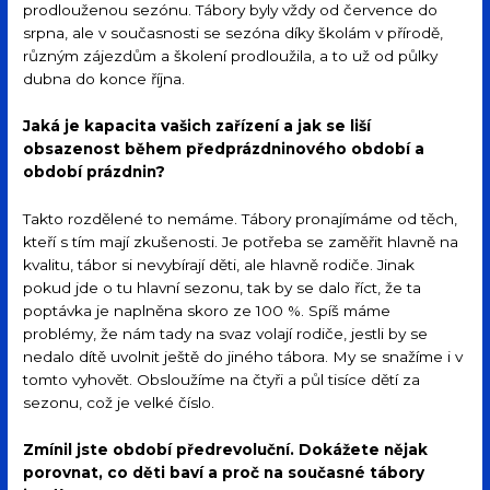
prodlouženou sezónu. Tábory byly vždy od července do
srpna, ale v současnosti se sezóna díky školám v přírodě,
různým zájezdům a školení prodloužila, a to už od půlky
dubna do konce října.
Jaká je kapacita vašich zařízení a jak se liší
obsazenost během předprázdninového období a
období prázdnin?
Takto rozdělené to nemáme. Tábory pronajímáme od těch,
kteří s tím mají zkušenosti. Je potřeba se zaměřit hlavně na
kvalitu, tábor si nevybírají děti, ale hlavně rodiče. Jinak
pokud jde o tu hlavní sezonu, tak by se dalo říct, že ta
poptávka je naplněna skoro ze 100 %. Spíš máme
problémy, že nám tady na svaz volají rodiče, jestli by se
nedalo dítě uvolnit ještě do jiného tábora. My se snažíme i v
tomto vyhovět. Obsloužíme na čtyři a půl tisíce dětí za
sezonu, což je velké číslo.
Zmínil jste období předrevoluční. Dokážete nějak
porovnat, co děti baví a proč na současné tábory