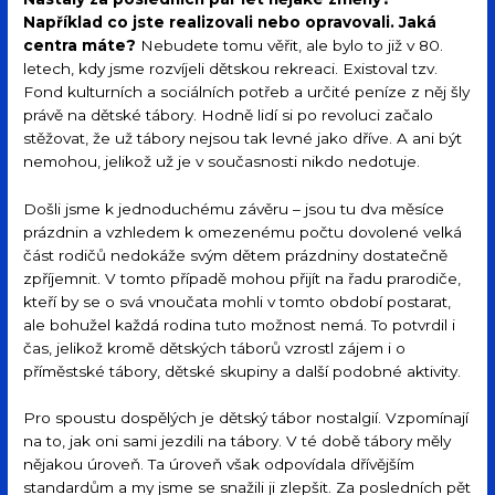
Například co jste realizovali nebo opravovali. Jaká
centra máte?
Nebudete tomu věřit, ale bylo to již v 80.
letech, kdy jsme rozvíjeli dětskou rekreaci. Existoval tzv.
Fond kulturních a sociálních potřeb a určité peníze z něj šly
právě na dětské tábory. Hodně lidí si po revoluci začalo
stěžovat, že už tábory nejsou tak levné jako dříve. A ani být
nemohou, jelikož už je v současnosti nikdo nedotuje.
Došli jsme k jednoduchému závěru – jsou tu dva měsíce
prázdnin a vzhledem k omezenému počtu dovolené velká
část rodičů nedokáže svým dětem prázdniny dostatečně
zpříjemnit. V tomto případě mohou přijít na řadu prarodiče,
kteří by se o svá vnoučata mohli v tomto období postarat,
ale bohužel každá rodina tuto možnost nemá. To potvrdil i
čas, jelikož kromě dětských táborů vzrostl zájem i o
příměstské tábory, dětské skupiny a další podobné aktivity.
Pro spoustu dospělých je dětský tábor nostalgií. Vzpomínají
na to, jak oni sami jezdili na tábory. V té době tábory měly
nějakou úroveň. Ta úroveň však odpovídala dřívějším
standardům a my jsme se snažili ji zlepšit. Za posledních pět