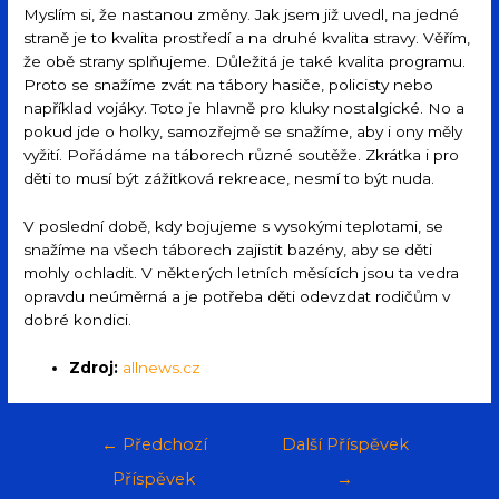
Myslím si, že nastanou změny. Jak jsem již uvedl, na jedné
straně je to kvalita prostředí a na druhé kvalita stravy. Věřím,
že obě strany splňujeme. Důležitá je také kvalita programu.
Proto se snažíme zvát na tábory hasiče, policisty nebo
například vojáky. Toto je hlavně pro kluky nostalgické. No a
pokud jde o holky, samozřejmě se snažíme, aby i ony měly
vyžití. Pořádáme na táborech různé soutěže. Zkrátka i pro
děti to musí být zážitková rekreace, nesmí to být nuda.
V poslední době, kdy bojujeme s vysokými teplotami, se
snažíme na všech táborech zajistit bazény, aby se děti
mohly ochladit. V některých letních měsících jsou ta vedra
opravdu neúměrná a je potřeba děti odevzdat rodičům v
dobré kondici.
Zdroj:
allnews.cz
←
Předchozí
Další Příspěvek
Příspěvek
→