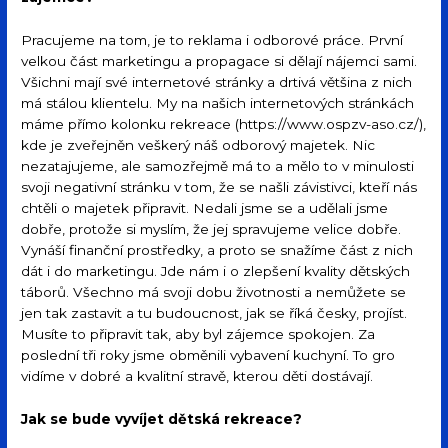
Pracujeme na tom, je to reklama i odborové práce. První
velkou část marketingu a propagace si dělají nájemci sami.
Všichni mají své internetové stránky a drtivá většina z nich
má stálou klientelu. My na našich internetových stránkách
máme přímo kolonku rekreace (https://www.ospzv-aso.cz/),
kde je zveřejněn veškerý náš odborový majetek. Nic
nezatajujeme, ale samozřejmě má to a mělo to v minulosti
svoji negativní stránku v tom, že se našli závistivci, kteří nás
chtěli o majetek připravit. Nedali jsme se a udělali jsme
dobře, protože si myslím, že jej spravujeme velice dobře.
Vynáší finanční prostředky, a proto se snažíme část z nich
dát i do marketingu. Jde nám i o zlepšení kvality dětských
táborů. Všechno má svoji dobu životnosti a nemůžete se
jen tak zastavit a tu budoucnost, jak se říká česky, projíst.
Musíte to připravit tak, aby byl zájemce spokojen. Za
poslední tři roky jsme obměnili vybavení kuchyní. To gro
vidíme v dobré a kvalitní stravě, kterou děti dostávají.
Jak se bude vyvíjet dětská rekreace?