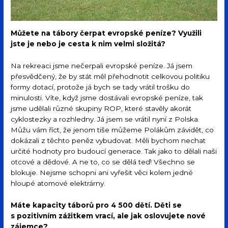
Můžete na tábory čerpat evropské peníze? Využili
jste je nebo je cesta k nim velmi složitá?
Na rekreaci jsme nečerpali evropské peníze. Já jsem
přesvědčený, že by stát měl přehodnotit celkovou politiku
formy dotací, protože já bych se tady vrátil trošku do
minulosti. Víte, když jsme dostávali evropské peníze, tak
jsme udělali různé skupiny ROP, které stavěly akorát
cyklostezky a rozhledny. Já jsem se vrátil nyní z Polska.
Můžu vám říct, že jenom tiše můžeme Polákům závidět, co
dokázali z těchto peněz vybudovat. Měli bychom nechat
určité hodnoty pro budoucí generace. Tak jako to dělali naši
otcové a dědové. A ne to, co se dělá teď! Všechno se
blokuje. Nejsme schopni ani vyřešit věci kolem jedné
hloupé atomové elektrárny.
Máte kapacity táborů pro 4 500 dětí. Děti se
s pozitivním zážitkem vrací, ale jak oslovujete nové
zájemce?