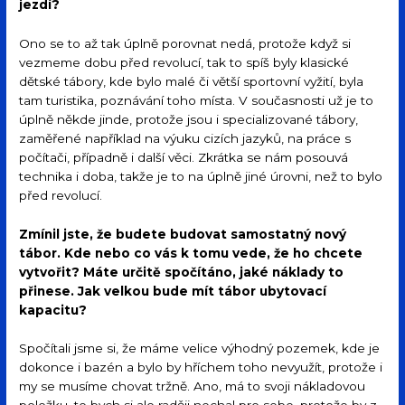
jezdí?
Ono se to až tak úplně porovnat nedá, protože když si
vezmeme dobu před revolucí, tak to spíš byly klasické
dětské tábory, kde bylo malé či větší sportovní vyžití, byla
tam turistika, poznávání toho místa. V současnosti už je to
úplně někde jinde, protože jsou i specializované tábory,
zaměřené například na výuku cizích jazyků, na práce s
počítači, případně i další věci. Zkrátka se nám posouvá
technika i doba, takže je to na úplně jiné úrovni, než to bylo
před revolucí.
Zmínil jste, že budete budovat samostatný nový
tábor. Kde nebo co vás k tomu vede, že ho chcete
vytvořit? Máte určitě spočítáno, jaké náklady to
přinese. Jak velkou bude mít tábor ubytovací
kapacitu?
Spočítali jsme si, že máme velice výhodný pozemek, kde je
dokonce i bazén a bylo by hříchem toho nevyužít, protože i
my se musíme chovat tržně. Ano, má to svoji nákladovou