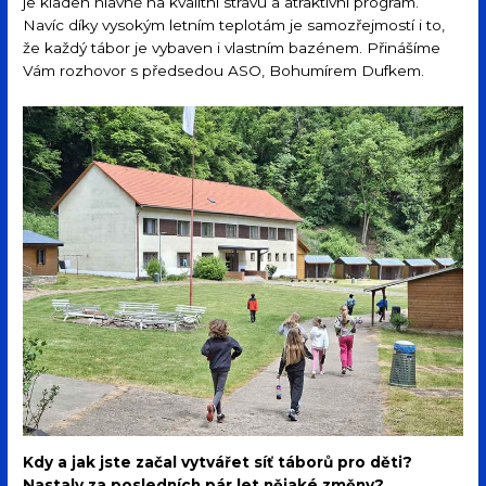
je kladen hlavně na kvalitní stravu a atraktivní program.
Navíc díky vysokým letním teplotám je samozřejmostí i to,
že každý tábor je vybaven i vlastním bazénem. Přinášíme
Vám rozhovor s předsedou ASO, Bohumírem Dufkem.
Kdy a jak jste začal vytvářet síť táborů pro děti?
Nastaly za posledních pár let nějaké změny?