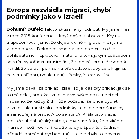
Evropa nezvládla migraci, chybí
podmínky jako v Izraeli
Bohumír Dufek:
Tak to zkusíme vyhodnotit. My jsme měli
v roce 2015 konferenci – když došlo k obsazení Krymu –
a upozorňovali jsme, že dojde k vlně migrace, měli jsme
z toho obavu. Dokonce jsme na konferenci – což je
dohledatelné – zpracovali materiál o tom, jakým způsobem
se s tím vypořádat. Musím říct, že tenkrát premiér Sobotka
nařídil, že se dali peníze na překladatele, aby se Ukrajinci,
co sem přijdou, rychle naučili česky, integrovali se.
My jsme dávali za příklad Izrael. To je klasický příklad, jak se
to má dělat, protože Izrael má ve svých dokumentech
napsáno, že každý Žid může požádat, že chce bydlet
v Izraeli, ale musí splnit podmínky, a to je hebrejština, byt
a samozřejmě práce. A co se stalo? Přišla tato vláda,
protože uběhl nějaký pátek, a my jsme řekli, že otvíráme
hranice – což nechci říkat, že to bylo špatně, v žádném
případě, pomáhat bychom měli – ale nebyly stanoveny