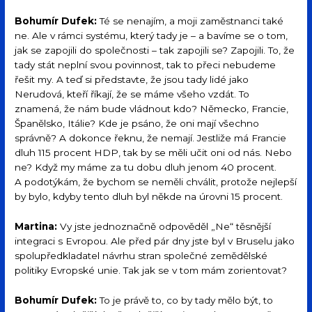
Bohumír Dufek:
Té se nenajím, a moji zaměstnanci také
ne. Ale v rámci systému, který tady je – a bavíme se o tom,
jak se zapojili do společnosti – tak zapojili se? Zapojili. To, že
tady stát neplní svou povinnost, tak to přeci nebudeme
řešit my. A teď si představte, že jsou tady lidé jako
Nerudová, kteří říkají, že se máme všeho vzdát. To
znamená, že nám bude vládnout kdo? Německo, Francie,
Španělsko, Itálie? Kde je psáno, že oni mají všechno
správně? A dokonce řeknu, že nemají. Jestliže má Francie
dluh 115 procent HDP, tak by se měli učit oni od nás. Nebo
ne? Když my máme za tu dobu dluh jenom 40 procent.
A podotýkám, že bychom se neměli chválit, protože nejlepší
by bylo, kdyby tento dluh byl někde na úrovni 15 procent.
Martina:
Vy jste jednoznačně odpověděl „Ne“ těsnější
integraci s Evropou. Ale před pár dny jste byl v Bruselu jako
spolupředkladatel návrhu stran společné zemědělské
politiky Evropské unie. Tak jak se v tom mám zorientovat?
Bohumír Dufek:
To je právě to, co by tady mělo být, to