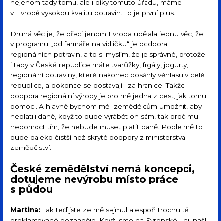
nejenom tady tomu, ale i díky tomuto úřadu, máme
v Evropě vysokou kvalitu potravin. To je první plus.
Druhá věc je, že přeci jenom Evropa udělala jednu věc, že
v programu „od farmáře na vidličku“ je podpora
regionálních potravin, a to si myslím, že je správné, protože
i tady v České republice máte tvarůžky, frgály, jogurty,
regionální potraviny, které nakonec dosáhly věhlasu v celé
republice, a dokonce se dostávají i za hranice. Takže
podpora regionální výroby je pro mě jedna z cest, jak tomu
pomoci. A hlavně bychom měli zemědělcům umožnit, aby
neplatili daně, když to bude vyrábět on sám, tak proč mu
nepomoct tím, že nebude muset platit daně. Podle mě to
bude daleko čistší než skryté podpory z ministerstva
zemědělství.
České zemědělství nemá koncepci,
dotujeme nevýrobu místo práce
s půdou
Martina:
Tak teď jste ze mě sejmul alespoň trochu té
proklamované beznaděje. Když jsme na Evropské unii našli