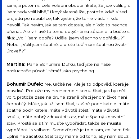
sami, a potom si celé volební období říkáte, že jste volili: „To
jsem tedy volil blbě,“ i když vlastně lže, protože když si teď
projedu po republice, tak zjistím, že tuhle vládu nikdo
nevolil. Tak nevím, jak se tam dostala, ale nikdo to nechce
přiznat. Ale v hlavě to tomu dotyčnému zůstane, a buďto si
říká: „Volil jsem dobře? Udělal jsem všechno v pořádku?“
Nebo: „Volil jsem špatně, a proto teď mám špatnou životní
úroveň?“
Martina:
Pane Bohumíre Dufku, teď jste na naše
posluchače působil téměř jako psycholog.
Bohumír Dufek:
Ne, určitě ne. Ale je to odpověď, která je
pravdivá. Protože my nechceme nikomu říkat, jak by měli
volit, protože zase na druhé straně přeci jenom život není
černobílý. Máte, jak už jsem říkal, slušné podnikatele, máte
špatné podnikatele, máte v životě štěstí, máte v životě
smůlu, máte dobrý zdravotní stav, máte špatný zdravotní
stav. Prostě se s tím musíte vypořádat, takže se musíte
vypořádat i s volbami. Samozřejmě je to o tom, co jsem řekl
úplně na začátku: Stát tady máme od toho, aby nám sloužil,