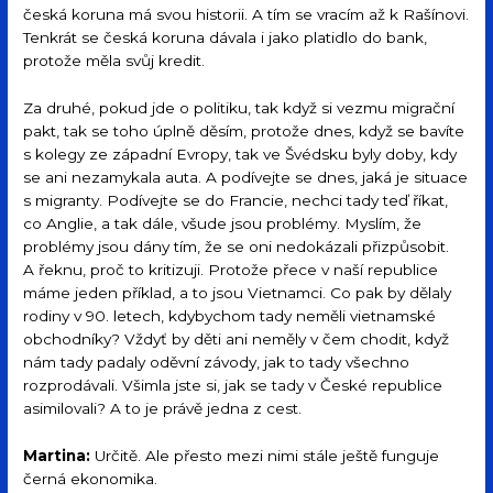
česká koruna má svou historii. A tím se vracím až k Rašínovi.
Tenkrát se česká koruna dávala i jako platidlo do bank,
protože měla svůj kredit.
Za druhé, pokud jde o politiku, tak když si vezmu migrační
pakt, tak se toho úplně děsím, protože dnes, když se bavíte
s kolegy ze západní Evropy, tak ve Švédsku byly doby, kdy
se ani nezamykala auta. A podívejte se dnes, jaká je situace
s migranty. Podívejte se do Francie, nechci tady teď říkat,
co Anglie, a tak dále, všude jsou problémy. Myslím, že
problémy jsou dány tím, že se oni nedokázali přizpůsobit.
A řeknu, proč to kritizuji. Protože přece v naší republice
máme jeden příklad, a to jsou Vietnamci. Co pak by dělaly
rodiny v 90. letech, kdybychom tady neměli vietnamské
obchodníky? Vždyť by děti ani neměly v čem chodit, když
nám tady padaly oděvní závody, jak to tady všechno
rozprodávali. Všimla jste si, jak se tady v České republice
asimilovali? A to je právě jedna z cest.
Martina:
Určitě. Ale přesto mezi nimi stále ještě funguje
černá ekonomika.