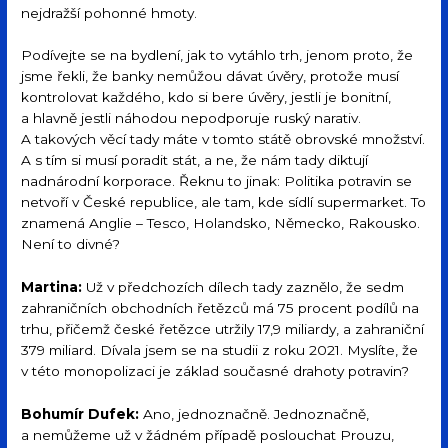
nejdražší pohonné hmoty.
Podívejte se na bydlení, jak to vytáhlo trh, jenom proto, že
jsme řekli, že banky nemůžou dávat úvěry, protože musí
kontrolovat každého, kdo si bere úvěry, jestli je bonitní,
a hlavně jestli náhodou nepodporuje ruský narativ.
A takových věcí tady máte v tomto státě obrovské množství.
A s tím si musí poradit stát, a ne, že nám tady diktují
nadnárodní korporace. Řeknu to jinak: Politika potravin se
netvoří v České republice, ale tam, kde sídlí supermarket. To
znamená Anglie – Tesco, Holandsko, Německo, Rakousko.
Není to divné?
Martina:
Už v předchozích dílech tady zaznělo, že sedm
zahraničních obchodních řetězců má 75 procent podílů na
trhu, přičemž české řetězce utržily 17,9 miliardy, a zahraniční
379 miliard. Dívala jsem se na studii z roku 2021. Myslíte, že
v této monopolizaci je základ současné drahoty potravin?
Bohumír Dufek:
Ano, jednoznačně. Jednoznačně,
a nemůžeme už v žádném případě poslouchat Prouzu,