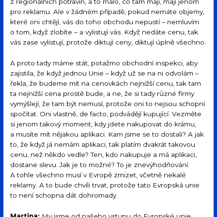
z regionálních potravin, a to málo, co tam mají, mají jenom
pro reklamu. Ale v žádném případě, pokud nemáte objemy,
které oni chtějí, vás do toho obchodu nepustí – nemluvím
o tom, když zlobíte – a vylistují vás. Když nedáte cenu, tak
vás zase vylistují, protože diktují ceny, diktují úplně všechno.
A proto tady máme stát, potažmo obchodní inspekci, aby
zajistila, že když jednou Unie – když už se na ni odvolám –
řekla, že budeme mít na cenovkách nejnižší cenu, tak tam
ta nejnižší cena prostě bude, a ne, že si tady různé firmy
vymýšlejí, že tam být nemusí, protože oni to nejsou schopní
spočítat. Oni vlastně, de facto, podvádějí kupující. Vezměte
si jenom takový moment, kdy jdete nakupovat do krámu,
a musíte mít nějakou aplikaci. Kam jsme se to dostali? A jak
to, že když já nemám aplikaci, tak platím dvakrát takovou
cenu, než někdo vedle? Ten, kdo nakupuje a má aplikaci,
dostane slevu. Jak je to možné? To je znevýhodňování.
A tohle všechno musí v Evropě zmizet, včetně nekalé
reklamy. A to bude chvíli trvat, protože tato Evropská unie
to není schopna dát dohromady.
Martina:
My jsme od našeho vstupu do Evropské unie