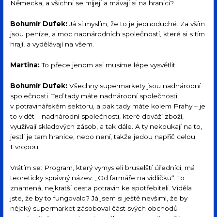
Německa, a všichni se míjejí a mávají si na hranici?
Bohumír Dufek:
Já si myslím, že to je jednoduché: Za vším
jsou peníze, a moc nadnárodních společností, které si s tím
hrají, a vydělávají na všem.
Martina:
To přece jenom asi musíme lépe vysvětlit.
Bohumír Dufek:
Všechny supermarkety jsou nadnárodní
společnosti. Teď tady máte nadnárodní společnosti
v potravinářském sektoru, a pak tady máte kolem Prahy – je
to vidět – nadnárodní společnosti, které dováží zboží,
využívají skladových zásob, a tak dále. A ty nekoukají na to,
jestli je tam hranice, nebo není, takže jedou napříč celou
Evropou.
Vrátím se: Program, který vymysleli bruselští úředníci, má
teoreticky správný název: „Od farmáře na vidličku“. To
znamená, nejkratší cesta potravin ke spotřebiteli. Viděla
jste, že by to fungovalo? Já jsem si ještě nevšiml, že by
nějaký supermarket zásoboval část svých obchodů