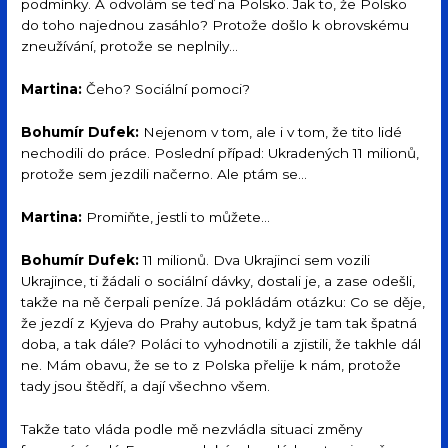
podmínky. A odvolám se teď na Polsko. Jak to, že Polsko
do toho najednou zasáhlo? Protože došlo k obrovskému
zneužívání, protože se neplnily…
Martina:
Čeho? Sociální pomoci?
Bohumír Dufek:
Nejenom v tom, ale i v tom, že tito lidé
nechodili do práce. Poslední případ: Ukradených 11 milionů,
protože sem jezdili načerno. Ale ptám se…
Martina:
Promiňte, jestli to můžete…
Bohumír Dufek:
11 milionů. Dva Ukrajinci sem vozili
Ukrajince, ti žádali o sociální dávky, dostali je, a zase odešli,
takže na ně čerpali peníze. Já pokládám otázku: Co se děje,
že jezdí z Kyjeva do Prahy autobus, když je tam tak špatná
doba, a tak dále? Poláci to vyhodnotili a zjistili, že takhle dál
ne. Mám obavu, že se to z Polska přelije k nám, protože
tady jsou štědří, a dají všechno všem.
Takže tato vláda podle mě nezvládla situaci změny