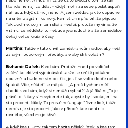
nebo neměli. A musím říct, že už to svědčí o tom, že tam
tito lidé nemají co dělat – vždyť mohli za sebe poslat aspoň
náhradu, když už nic jiného. A jsem zvědav, jak to dopadne
na sněmu agrární komory, kam všichni přislíbili, že přijdou.
Tak uvidíme, co jim tam slíbí a neslíbí, protože my víme, že
v rámci zemědělství to nebude jednoduché a že zemědělce
čekají velice krušné časy.
Martina:
Takže v tuto chvíli zaměstnancům radíte, aby nešli
za svými odborovými předáky, ale aby šli k volbám?
Bohumír Dufek:
K volbám. Protože hned po volbách
začíná kolektivní vyjednávání, takže se určitě potkáme,
obrazně, a budeme si moct říct, jestli se volilo dobře nebo
špatně. Víte, někteří se mě ptali: „A proč bychom měli
chodit k volbám, když si nemůžu vybrat?“ A já říkám: „To je
právě to. Nikdy si nevyberete tak, abyste byli spokojeni na
sto procent. Nikdy. To prostě nefunguje.“ Jsme lidé, takže
neexistuje sto procent, jako v přírodě, kde není nic
rovného, všechno je křivé.
A když jste u urny, tak tam házíte nějaký lístek, a jste tam