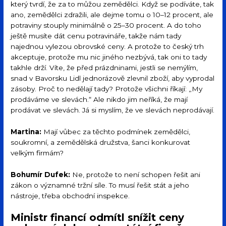
který tvrdí, že za to můžou zemědělci. Když se podíváte, tak
ano, zemědělci zdražili, ale dejme tomu o 10–12 procent, ale
potraviny stouply minimálně o 25–30 procent. A do toho
ještě musíte dát cenu potravináře, takže nám tady
najednou vylezou obrovské ceny. A protože to český trh
akceptuje, protože mu nic jiného nezbývá, tak oni to tady
takhle drží. Víte, že před prázdninami, jestli se nemýlím,
snad v Bavorsku Lidl jednorázově zlevnil zboží, aby vyprodal
zásoby. Proč to nedělají tady? Protože všichni říkají: „My
prodáváme ve slevách.“ Ale nikdo jim neříká, že mají
prodávat ve slevách. Já si myslím, že ve slevách neprodávají.
Martina:
Mají vůbec za těchto podmínek zemědělci,
soukromní, a zemědělská družstva, šanci konkurovat
velkým firmám?
Bohumír Dufek:
Ne, protože to není schopen řešit ani
zákon o významné tržní síle. To musí řešit stát a jeho
nástroje, třeba obchodní inspekce.
Ministr financí odmítl snížit ceny