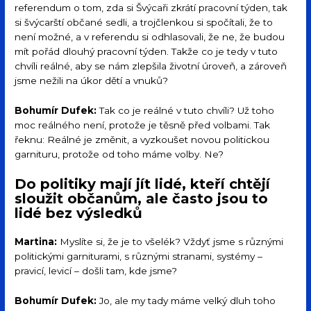
referendum o tom, zda si Švýcaři zkrátí pracovní týden, tak
si švýcarští občané sedli, a trojčlenkou si spočítali, že to
není možné, a v referendu si odhlasovali, že ne, že budou
mít pořád dlouhý pracovní týden. Takže co je tedy v tuto
chvíli reálné, aby se nám zlepšila životní úroveň, a zároveň
jsme nežili na úkor dětí a vnuků?
Bohumír Dufek:
Tak co je reálné v tuto chvíli? Už toho
moc reálného není, protože je těsně před volbami. Tak
řeknu: Reálné je změnit, a vyzkoušet novou politickou
garnituru, protože od toho máme volby. Ne?
Do politiky mají jít lidé, kteří chtějí
sloužit občanům, ale často jsou to
lidé bez výsledků
Martina:
Myslíte si, že je to všelék? Vždyť jsme s různými
politickými garniturami, s různými stranami, systémy –
pravicí, levicí – došli tam, kde jsme?
Bohumír Dufek:
Jo, ale my tady máme velký dluh toho