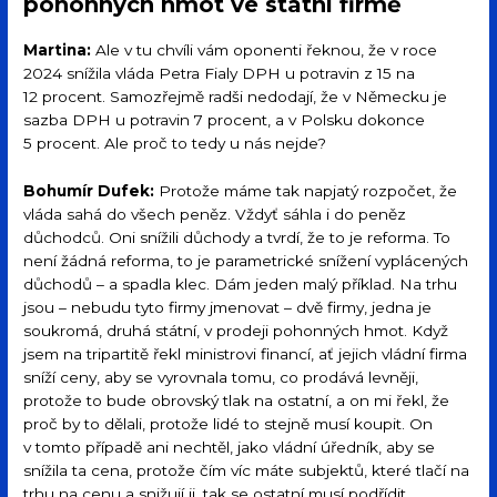
pohonných hmot ve státní firmě
Martina:
Ale v tu chvíli vám oponenti řeknou, že v roce
2024 snížila vláda Petra Fialy DPH u potravin z 15 na
12 procent. Samozřejmě radši nedodají, že v Německu je
sazba DPH u potravin 7 procent, a v Polsku dokonce
5 procent. Ale proč to tedy u nás nejde?
Bohumír Dufek:
Protože máme tak napjatý rozpočet, že
vláda sahá do všech peněz. Vždyť sáhla i do peněz
důchodců. Oni snížili důchody a tvrdí, že to je reforma. To
není žádná reforma, to je parametrické snížení vyplácených
důchodů – a spadla klec. Dám jeden malý příklad. Na trhu
jsou – nebudu tyto firmy jmenovat – dvě firmy, jedna je
soukromá, druhá státní, v prodeji pohonných hmot. Když
jsem na tripartitě řekl ministrovi financí, ať jejich vládní firma
sníží ceny, aby se vyrovnala tomu, co prodává levněji,
protože to bude obrovský tlak na ostatní, a on mi řekl, že
proč by to dělali, protože lidé to stejně musí koupit. On
v tomto případě ani nechtěl, jako vládní úředník, aby se
snížila ta cena, protože čím víc máte subjektů, které tlačí na
trhu na cenu a snižují ji, tak se ostatní musí podřídit.