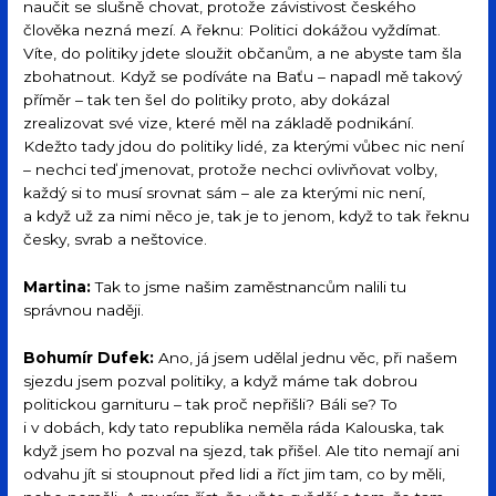
naučit se slušně chovat, protože závistivost českého
člověka nezná mezí. A řeknu: Politici dokážou vyždímat.
Víte, do politiky jdete sloužit občanům, a ne abyste tam šla
zbohatnout. Když se podíváte na Baťu – napadl mě takový
příměr – tak ten šel do politiky proto, aby dokázal
zrealizovat své vize, které měl na základě podnikání.
Kdežto tady jdou do politiky lidé, za kterými vůbec nic není
– nechci teď jmenovat, protože nechci ovlivňovat volby,
každý si to musí srovnat sám – ale za kterými nic není,
a když už za nimi něco je, tak je to jenom, když to tak řeknu
česky, svrab a neštovice.
Martina:
Tak to jsme našim zaměstnancům nalili tu
správnou naději.
Bohumír Dufek:
Ano, já jsem udělal jednu věc, při našem
sjezdu jsem pozval politiky, a když máme tak dobrou
politickou garnituru – tak proč nepřišli? Báli se? To
i v dobách, kdy tato republika neměla ráda Kalouska, tak
když jsem ho pozval na sjezd, tak přišel. Ale tito nemají ani
odvahu jít si stoupnout před lidi a říct jim tam, co by měli,