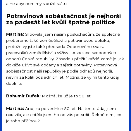
a ne abychom my sloužili státu.
Potravinová soběstačnost je nejhorší
za padesát let kvůli špatné politice
Martina:
Slibovala jsem našim posluchačům, že společně
probereme také zemědělství a potravinovou politiku,
protože vy jste také předseda Odborového svazu
pracovníků zemědělství a výživy – Asociace svobodných
odborů České republiky. Zásadou přežití každé země je, jak
dokáže uživit své občany a zajistit potraviny. Potravinová
soběstačnost naší republiky je podle odhadů nejhorší,
nevím za kolik posledních let. Možná, že vy mi tento údaj
doplníte.
Bohumír Dufek:
Možná, že už je to 50 let.
Martina:
Ano, za posledních 50 let. Na tento údaj jsem
narazila, ale chtěla jsem ho od vás potvrdit. Řekněte mi, co
je toho příčinou?