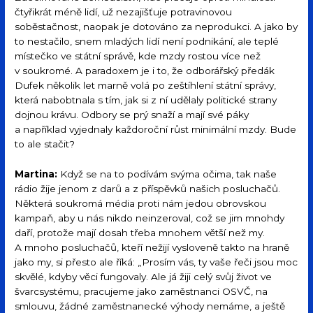
čtyřikrát méně lidí, už nezajišťuje potravinovou
soběstačnost, naopak je dotováno za neprodukci. A jako by
to nestačilo, snem mladých lidí není podnikání, ale teplé
místečko ve státní správě, kde mzdy rostou více než
v soukromé. A paradoxem je i to, že odborářský předák
Dufek několik let marně volá po zeštíhlení státní správy,
která nabobtnala s tím, jak si z ní udělaly politické strany
dojnou krávu. Odbory se prý snaží a mají své páky
a například vyjednaly každoroční růst minimální mzdy. Bude
to ale stačit?
Martina:
Když se na to podívám svýma očima, tak naše
rádio žije jenom z darů a z příspěvků našich posluchačů.
Některá soukromá média proti nám jedou obrovskou
kampaň, aby u nás nikdo neinzeroval, což se jim mnohdy
daří, protože mají dosah třeba mnohem větší než my.
A mnoho posluchačů, kteří nežijí vysloveně takto na hraně
jako my, si přesto ale říká: „Prosím vás, ty vaše řeči jsou moc
skvělé, kdyby věci fungovaly. Ale já žiji celý svůj život ve
švarcsystému, pracujeme jako zaměstnanci OSVČ, na
smlouvu, žádné zaměstnanecké výhody nemáme, a ještě