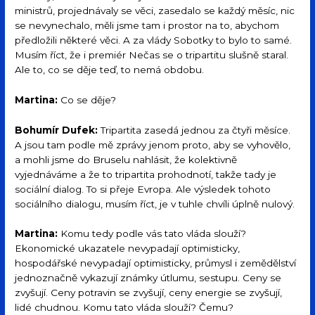
ministrů, projednávaly se věci, zasedalo se každý měsíc, nic
se nevynechalo, měli jsme tam i prostor na to, abychom
předložili některé věci. A za vlády Sobotky to bylo to samé.
Musím říct, že i premiér Nečas se o tripartitu slušně staral.
Ale to, co se děje teď, to nemá obdobu.
Martina:
Co se děje?
Bohumír Dufek:
Tripartita zasedá jednou za čtyři měsíce.
A jsou tam podle mě zprávy jenom proto, aby se vyhovělo,
a mohli jsme do Bruselu nahlásit, že kolektivně
vyjednáváme a že to tripartita prohodnotí, takže tady je
sociální dialog. To si přeje Evropa. Ale výsledek tohoto
sociálního dialogu, musím říct, je v tuhle chvíli úplně nulový.
Martina:
Komu tedy podle vás tato vláda slouží?
Ekonomické ukazatele nevypadají optimisticky,
hospodářské nevypadají optimisticky, průmysl i zemědělství
jednoznačně vykazují známky útlumu, sestupu. Ceny se
zvyšují. Ceny potravin se zvyšují, ceny energie se zvyšují,
lidé chudnou. Komu tato vláda slouží? Čemu?