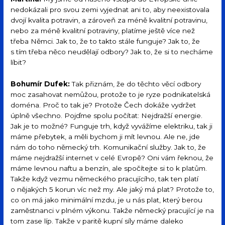
nedokázali pro svou zemi vyjednat ani to, aby neexistovala
dvojí kvalita potravin, a zároveň za méně kvalitní potravinu,
nebo za méně kvalitní potraviny, platíme ještě více než
třeba Němci. Jak to, že to takto stále funguje? Jak to, že
s tím třeba něco neudělají odbory? Jak to, že si to necháme
líbit?
Bohumír Dufek:
Tak přiznám, že do těchto věcí odbory
moc zasahovat nemůžou, protože to je ryze podnikatelská
doména. Proč to tak je? Protože Čech dokáže vydržet
úplně všechno. Pojďme spolu počítat: Nejdražší energie.
Jak je to možné? Funguje trh, když vyvážíme elektriku, tak ji
máme přebytek, a měli bychom ji mít levnou. Ale ne, jde
nám do toho německý trh. Komunikační služby. Jak to, že
máme nejdražší internet v celé Evropě? Oni vám řeknou, že
máme levnou naftu a benzín, ale spočítejte si to k platům.
Takže když vezmu německého pracujícího, tak ten platí
o nějakých 5 korun víc než my. Ale jaký má plat? Protože to,
co on má jako minimální mzdu, je u nás plat, který berou
zaměstnanci v plném výkonu. Takže německý pracující je na
tom zase líp. Takže v paritě kupní síly máme daleko