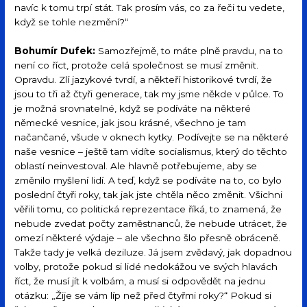
navíc k tomu trpí stát. Tak prosím vás, co za řeči tu vedete,
když se tohle nezmění?“
Bohumír Dufek:
Samozřejmě, to máte plně pravdu, na to
není co říct, protože celá společnost se musí změnit.
Opravdu. Zlí jazykové tvrdí, a někteří historikové tvrdí, že
jsou to tři až čtyři generace, tak my jsme někde v půlce. To
je možná srovnatelné, když se podíváte na některé
německé vesnice, jak jsou krásné, všechno je tam
načančané, všude v oknech kytky. Podívejte se na některé
naše vesnice – ještě tam vidíte socialismus, který do těchto
oblastí neinvestoval. Ale hlavně potřebujeme, aby se
změnilo myšlení lidí. A teď, když se podíváte na to, co bylo
poslední čtyři roky, tak jak jste chtěla něco změnit. Všichni
věřili tomu, co politická reprezentace říká, to znamená, že
nebude zvedat počty zaměstnanců, že nebude utrácet, že
omezí některé výdaje – ale všechno šlo přesně obráceně.
Takže tady je velká deziluze. Já jsem zvědavý, jak dopadnou
volby, protože pokud si lidé nedokážou ve svých hlavách
říct, že musí jít k volbám, a musí si odpovědět na jednu
otázku: „Žije se vám líp než před čtyřmi roky?“ Pokud si