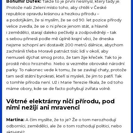
Bohumír Dufek:
Takže to je první nesmysl, který tady je.
Protože naši Zelení místo toho, aby chtěli v České
republice opravdu krásnou a hezkou přírodu –
a podotýkám, že si myslím, že se od 90. let pozice přírody
velice zvedla, že se o ni přece jenom stát, a hlavně
i zemědělci, starají daleko pečlivěji a zodpovědněji – tak
s sebou přinesli podle mě úplně krajní věci, že dneska
nejsme schopní ani dostavět 200 metrů dálnice, abychom
zachránili třeba Moravě patnáct tisíc lidí v okolí, aby
nemuseli dýchat smog proto, že tam žije křeček. Tak to je
prostě něco hrozného. Nebo si vezměte obrovské národní
parky. To nakonec vede k tomu, že se zavírají chaty, protože
tam sedí státní byrokrati, kteří si mysleli, že jim to patří. Tak
o tomhle příroda není. Už i Marie Terezie říkala, že od toho
máme obory, kde se de facto pohybují zvířata volně.
Větrné elektrárny ničí přírodu, pod
nimi nežijí ani mravenci
Martina:
A čím myslíte, že to je? Že o tom nerozhodují
odborníci, zemědělci, ale že o tom rozhodují politici, nebo
aktivisté?