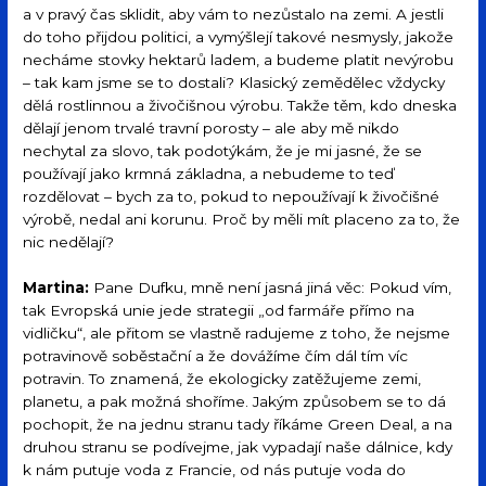
a v pravý čas sklidit, aby vám to nezůstalo na zemi. A jestli
do toho přijdou politici, a vymýšlejí takové nesmysly, jakože
necháme stovky hektarů ladem, a budeme platit nevýrobu
– tak kam jsme se to dostali? Klasický zemědělec vždycky
dělá rostlinnou a živočišnou výrobu. Takže těm, kdo dneska
dělají jenom trvalé travní porosty – ale aby mě nikdo
nechytal za slovo, tak podotýkám, že je mi jasné, že se
používají jako krmná základna, a nebudeme to teď
rozdělovat – bych za to, pokud to nepoužívají k živočišné
výrobě, nedal ani korunu. Proč by měli mít placeno za to, že
nic nedělají?
Martina:
Pane Dufku, mně není jasná jiná věc: Pokud vím,
tak Evropská unie jede strategii „od farmáře přímo na
vidličku“, ale přitom se vlastně radujeme z toho, že nejsme
potravinově soběstační a že dovážíme čím dál tím víc
potravin. To znamená, že ekologicky zatěžujeme zemi,
planetu, a pak možná shoříme. Jakým způsobem se to dá
pochopit, že na jednu stranu tady říkáme Green Deal, a na
druhou stranu se podívejme, jak vypadají naše dálnice, kdy
k nám putuje voda z Francie, od nás putuje voda do