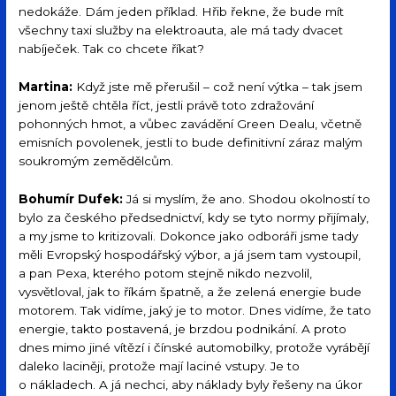
nedokáže. Dám jeden příklad. Hřib řekne, že bude mít
všechny taxi služby na elektroauta, ale má tady dvacet
nabíječek. Tak co chcete říkat?
Martina:
Když jste mě přerušil – což není výtka – tak jsem
jenom ještě chtěla říct, jestli právě toto zdražování
pohonných hmot, a vůbec zavádění Green Dealu, včetně
emisních povolenek, jestli to bude definitivní záraz malým
soukromým zemědělcům.
Bohumír Dufek:
Já si myslím, že ano. Shodou okolností to
bylo za českého předsednictví, kdy se tyto normy přijímaly,
a my jsme to kritizovali. Dokonce jako odboráři jsme tady
měli Evropský hospodářský výbor, a já jsem tam vystoupil,
a pan Pexa, kterého potom stejně nikdo nezvolil,
vysvětloval, jak to říkám špatně, a že zelená energie bude
motorem. Tak vidíme, jaký je to motor. Dnes vidíme, že tato
energie, takto postavená, je brzdou podnikání. A proto
dnes mimo jiné vítězí i čínské automobilky, protože vyrábějí
daleko laciněji, protože mají laciné vstupy. Je to
o nákladech. A já nechci, aby náklady byly řešeny na úkor