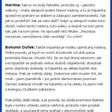
Martina:
Tak to mi tedy řekněte, protože vy – jakožto
odbory – máte alespoň jeden hlavní nástroj, a to je tripartita,
společné jednání se státem a zástupci zaměstnavatelů. Tak
jak to probíhá? Jak se vám daří? Když vy alespoň máte tuto
zbraň, nebo tento nástroj, tuto páku, a stejně na tom jsme
tak, jak na tom jsme. Ve spoustě věcí říkáte: „Rezidua
minulosti, nemůžeme, lidé nechtějí.“ Co s tím?
Bohumír Dufek:
Takže tripartita je trošku úplně jiný nástroj.
Máte pravdu, já bych to mohl zhodnotit od dob pana
premiéra Klause. Musím říct, že on byl drsný ekonom, ale
na tripartitě se jednalo velice slušně, objektivně, dostávali
jsme dopředu doklady. A tripartita se dělala každé dva
měsíce. Pak se měnily vlády. Dokonce vám musím říct, že
mně – jsem pamětník – po jedné demonstraci premiér
Zeman zakázal chodit na tripartitu a na vládu, to jsem měl
s kolegou Duškem zakázáno.
Pak přišly další vlády, a je pravda, že vláda premiéra Babiše
byla v tomto ohledu velice vstřícná, protože nám posílali
doklady, a současně jsme jednali v ekonomické radě