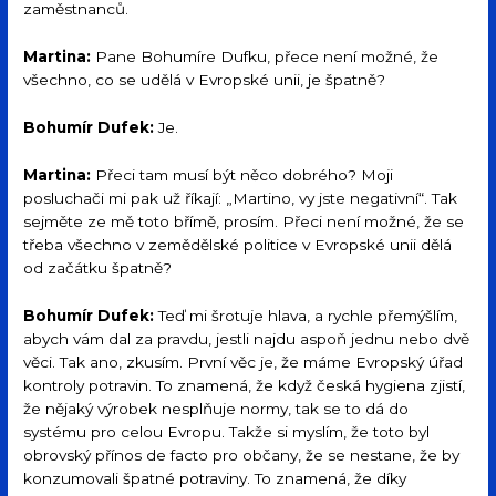
zaměstnanců.
Martina:
Pane Bohumíre Dufku, přece není možné, že
všechno, co se udělá v Evropské unii, je špatně?
Bohumír Dufek:
Je.
Martina:
Přeci tam musí být něco dobrého? Moji
posluchači mi pak už říkají: „Martino, vy jste negativní“. Tak
sejměte ze mě toto břímě, prosím. Přeci není možné, že se
třeba všechno v zemědělské politice v Evropské unii dělá
od začátku špatně?
Bohumír Dufek:
Teď mi šrotuje hlava, a rychle přemýšlím,
abych vám dal za pravdu, jestli najdu aspoň jednu nebo dvě
věci. Tak ano, zkusím. První věc je, že máme Evropský úřad
kontroly potravin. To znamená, že když česká hygiena zjistí,
že nějaký výrobek nesplňuje normy, tak se to dá do
systému pro celou Evropu. Takže si myslím, že toto byl
obrovský přínos de facto pro občany, že se nestane, že by
konzumovali špatné potraviny. To znamená, že díky