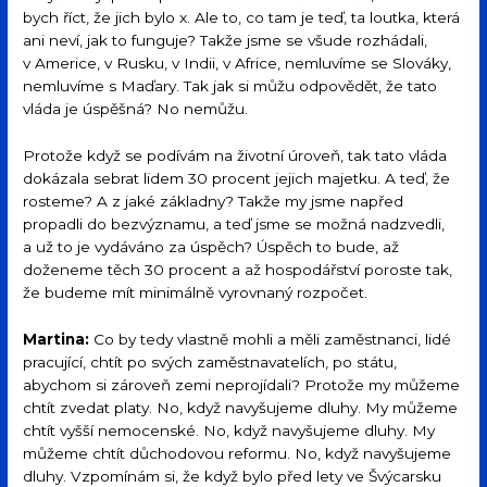
bych říct, že jich bylo x. Ale to, co tam je teď, ta loutka, která
ani neví, jak to funguje? Takže jsme se všude rozhádali,
v Americe, v Rusku, v Indii, v Africe, nemluvíme se Slováky,
nemluvíme s Maďary. Tak jak si můžu odpovědět, že tato
vláda je úspěšná? No nemůžu.
Protože když se podívám na životní úroveň, tak tato vláda
dokázala sebrat lidem 30 procent jejich majetku. A teď, že
rosteme? A z jaké základny? Takže my jsme napřed
propadli do bezvýznamu, a teď jsme se možná nadzvedli,
a už to je vydáváno za úspěch? Úspěch to bude, až
doženeme těch 30 procent a až hospodářství poroste tak,
že budeme mít minimálně vyrovnaný rozpočet.
Martina:
Co by tedy vlastně mohli a měli zaměstnanci, lidé
pracující, chtít po svých zaměstnavatelích, po státu,
abychom si zároveň zemi neprojídali? Protože my můžeme
chtít zvedat platy. No, když navyšujeme dluhy. My můžeme
chtít vyšší nemocenské. No, když navyšujeme dluhy. My
můžeme chtít důchodovou reformu. No, když navyšujeme
dluhy. Vzpomínám si, že když bylo před lety ve Švýcarsku