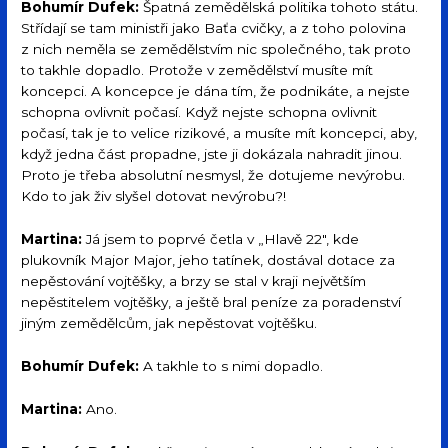
Bohumír Dufek:
Špatná zemědělská politika tohoto státu.
Střídají se tam ministři jako Baťa cvičky, a z toho polovina
z nich neměla se zemědělstvím nic společného, tak proto
to takhle dopadlo. Protože v zemědělství musíte mít
koncepci. A koncepce je dána tím, že podnikáte, a nejste
schopna ovlivnit počasí. Když nejste schopna ovlivnit
počasí, tak je to velice rizikové, a musíte mít koncepci, aby,
když jedna část propadne, jste ji dokázala nahradit jinou.
Proto je třeba absolutní nesmysl, že dotujeme nevýrobu.
Kdo to jak živ slyšel dotovat nevýrobu?!
Martina:
Já jsem to poprvé četla v „Hlavě 22″, kde
plukovník Major Major, jeho tatínek, dostával dotace za
nepěstování vojtěšky, a brzy se stal v kraji největším
nepěstitelem vojtěšky, a ještě bral peníze za poradenství
jiným zemědělcům, jak nepěstovat vojtěšku.
Bohumír Dufek:
A takhle to s nimi dopadlo.
Martina:
Ano.