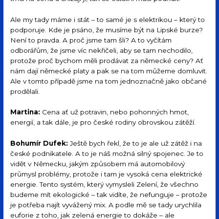
Ale my tady máme i stát – to samé je s elektrikou – který to
podporuje. Kde je psáno, že musíme být na Lipské burze?
Není to pravda. A proč jsme tam šli? A to vyčítám
odborářům, že jsme víc nekřičeli, aby se tam nechodilo,
protože proč bychom měli prodávat za německé ceny? Ať
nám dají německé platy a pak se na tom můžeme domluvit.
Ale v tomto případě jsme na tom jednoznačně jako občané
prodělali.
Martina:
Cena ať už potravin, nebo pohonných hmot,
energií, a tak dále, je pro české rodiny obrovskou zátěží.
Bohumír Dufek:
Ještě bych řekl, že to je ale už zátěž i na
české podnikatele. A to je náš možná silný spojenec. Je to
vidět v Německu, jakým způsobem má automobilový
průmysl problémy, protože i tam je vysoká cena elektrické
energie. Tento systém, který vymysleli Zelení, že všechno
budeme mít ekologické – tak vidíte, že nefunguje – protože
je potřeba najít vyvážený mix. A podle mě se tady urychlila
euforie z toho, jak zelená energie to dokáže – ale