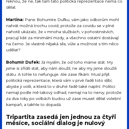
řeknou, že ne, tak tam tato politická reprezentace nemá co
dělat.
Martina:
Pane Bohumíre Dufku, vám jako odborům mohl
nahrát možná trochu covid, protože za covidu se v plné
nahotě ukázalo, že v mnoha službách, v pohostinstvích,
pracují lidé za minimální mzdy, a všechno ostatní dostávají
na černo. Je vlastně nějaká síla, vůle a možnost s tím něco
udělat?
Bohumír Dufek:
Já myslím, že od toho máme stát. My
jsme si zřídili stát, aby nám sloužil, ne aby my jsme sloužili
státu. A tohle to nefunguje. Ale zase říkám: Musí přijít
politická reprezentace, která vám v prvé řadě toto slíbí,
abyste ji volili, a která to v druhé řadě také naplní. Politici
nemají podle mě takový odhad, nemají na to nervy, protože
za dva roky po volbách budou už zase muset dělat volební
kampaň, a takhle to dopadá.
Tripartita zasedá jen jednou za čtyři
měsíce, sociální dialog je nulový