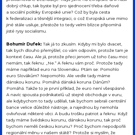
dobrý chlup, tak byste byl pro sjednocení třeba daňové
a sociální politiky Evropské unie? Což by byla cesta
k federalizaci a těsnější integraci, o což Evropská unie mimo
jiné stále usiluje, přestože to tedy velmi blízce připomíná
jisté rysy socialismu.
Bohumír Dufek:
Tak já to zkusím. Kdyby mi bylo dvacet,
tak bych dlouho přemýšlel, co vám odpovím, protože tam je
kontext času. Ale já, protože přeci jenom už toho času moc
nemám, tak řeknu: „Ne.“ A řeknu vám proč. Protože tady
máme například euro na Slovensku. Ptám se: Pomohlo
euro Slovákům? Nepomohlo. Ale vedle tady máme
dánskou korunu. Pomáhá dánská koruna Dánům?
Pomáhá. Takže to je první příklad, že euro není všespásné.
A navíc spousta podnikatelů už stejně obchoduje v euru,
ale kdybychom to tady udělali, tak bychom sebrali centrální
bance velice důležité nástroje, a najednou by nemohla
ovlivňovat některé věci. A budu trošku patriot a řeknu: Když
tady máme švédskou korunu, dánskou korunu, tak proč
bychom neměli českou korunu? Proč bychom nepodpořili
regionální měnu v našem státě? Protože si myslím, že