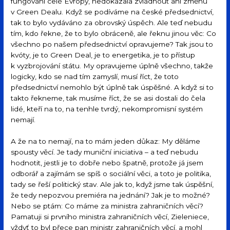
fungování celé Evropy, nedokázala zvládnout ani změnu
v Green Dealu. Když se podíváme na české předsednictví,
tak to bylo vydáváno za obrovský úspěch. Ale teď nebudu
tím, kdo řekne, že to bylo obráceně, ale řeknu jinou věc: Co
všechno po našem předsednictví opravujeme? Tak jsou to
kvóty, je to Green Deal, je to energetika, je to přístup
k vyzbrojování státu. My opravujeme úplně všechno, takže
logicky, kdo se nad tím zamyslí, musí říct, že toto
předsednictví nemohlo být úplně tak úspěšné. A když si to
takto řekneme, tak musíme říct, že se asi dostali do čela
lidé, kteří na to, na tenhle tvrdý, nekompromisní systém
nemají.
A že na to nemají, na to mám jeden důkaz: My děláme
spousty věcí. Je tady muniční iniciativa – a teď nebudu
hodnotit, jestli je to dobře nebo špatně, protože já jsem
odborář a zajímám se spíš o sociální věci, a toto je politika,
tady se řeší politický stav. Ale jak to, když jsme tak úspěšní,
že tedy nepozvou premiéra na jednání? Jak je to možné?
Nebo se ptám: Co máme za ministra zahraničních věcí?
Pamatuji si prvního ministra zahraničních věcí, Zieleniece,
vždyť to byl přece pan ministr zahraničních věcí, a mohl