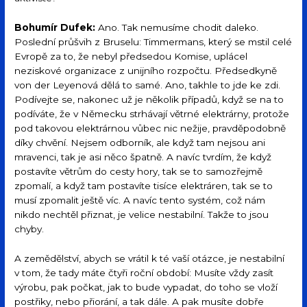
Bohumír Dufek:
Ano. Tak nemusíme chodit daleko.
Poslední průšvih z Bruselu: Timmermans, který se mstil celé
Evropě za to, že nebyl předsedou Komise, uplácel
neziskové organizace z unijního rozpočtu. Předsedkyně
von der Leyenová dělá to samé. Ano, takhle to jde ke zdi.
Podívejte se, nakonec už je několik případů, když se na to
podíváte, že v Německu strhávají větrné elektrárny, protože
pod takovou elektrárnou vůbec nic nežije, pravděpodobně
díky chvění. Nejsem odborník, ale když tam nejsou ani
mravenci, tak je asi něco špatně. A navíc tvrdím, že když
postavíte větrům do cesty hory, tak se to samozřejmě
zpomalí, a když tam postavíte tisíce elektráren, tak se to
musí zpomalit ještě víc. A navíc tento systém, což nám
nikdo nechtěl přiznat, je velice nestabilní. Takže to jsou
chyby.
A zemědělství, abych se vrátil k té vaší otázce, je nestabilní
v tom, že tady máte čtyři roční období: Musíte vždy zasít
výrobu, pak počkat, jak to bude vypadat, do toho se vloží
postřiky, nebo přiorání, a tak dále. A pak musíte dobře