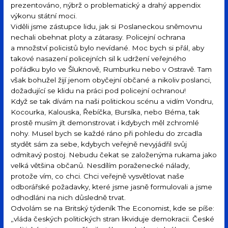
prezentováno, nýbrž o problematický a drahý appendix
výkonu státní moci.
Viděli jsme zástupce lidu, jak si Poslaneckou sněmovnu
nechali obehnat ploty a zátarasy. Policejní ochrana
a množství policistů bylo nevídané. Moc bych si přál, aby
takové nasazení policejních sil k udržení veřejného
pořádku bylo ve Šluknově, Rumburku nebo v Ostravě. Tam
však bohužel žijí jenom obyčejní občané a nikoliv poslanci,
dožadující se klidu na práci pod policejní ochranou!
Když se tak dívám na naši politickou scénu a vidím Vondru,
Kocourka, Kalouska, Řebíčka, Bursíka, nebo Béma, tak
prostě musím jít demonstrovat i kdybych měl zchromlé
nohy. Musel bych se každé ráno při pohledu do zrcadla
stydět sám za sebe, kdybych veřejně nevyjádřil svůj
odmítavý postoj. Nebudu čekat se založenýma rukama jako
velká většina občanů. Nesdílím poraženecké nálady,
protože vím, co chci. Chci veřejně vysvětlovat naše
odborářské požadavky, které jsme jasně formulovali a jsme
odhodláni na nich důsledně trvat.
Odvolám se na Britský týdeník The Economist, kde se píše:
„vláda českých politických stran likviduje demokracii. České