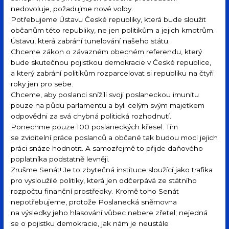
nedovoluje, požadujme nové volby.
Potřebujeme Ústavu České republiky, která bude sloužit
občanům této republiky, ne jen politikům a jejich kmotrům.
Ústavu, která zabrání tunelování našeho státu.
Chceme zákon o závazném obecném referendu, který
bude skutečnou pojistkou demokracie v České republice,
a který zabrání politikům rozparcelovat si republiku na čtyři
roky jen pro sebe.
Chceme, aby poslanci snížili svoji poslaneckou imunitu
pouze na půdu parlamentu a byli celým svým majetkem
odpovědni za svá chybná politická rozhodnutí.
Ponechme pouze 100 poslaneckých křesel. Tím
se zviditelní práce poslanců a občané tak budou moci jejich
práci snáze hodnotit. A samozřejmě to přijde daňového
poplatníka podstatně levněji.
Zrušme Senát! Je to zbytečná instituce sloužící jako trafika
pro vysloužilé politiky, která jen odčerpává ze státního
rozpočtu finanční prostředky. Kromě toho Senát
nepotřebujeme, protože Poslanecká sněmovna
na výsledky jeho hlasování vůbec nebere zřetel; nejedná
se o pojistku demokracie, jak nám je neustále