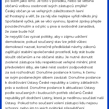
po svém jako léno. Je toto v pořádku, nebo se většina
občanů volbou osobností svých zástupců zmýlila?
Český občan je ve veřejných záležitostech laxní
až lhostejný a věří, že za něj vše nejlépe vyřídí někdo jiný.
Spořádaně vyčká, jak se věci vyvinou, špatné zprávy přejde
povzdechnutím a od plic u piva si svobodně zanadává,
že zase bude hůř.
Je nejvyšší čas vyzvat politiky, aby v zájmu udržení
demokracie, pokud současný stav lze ještě vůbec
demokracií nazvat, konečně předkládali návrhy zákonů
zajišťující stabilní společenské prostředí, kdy stát bude
sloužit občanům a ne občané státu. Je nutné donutit
zvolené zástupce lidu respektovat veřejné mínění, plnit
předvolební sliby, ale také nést osobní zodpovědnost
za svá rozhodnutí. Donuťme poslance k tomu, k čemu
se svým poslaneckým slibem zavázali. Donuťme poslance
k dodržování Ústavy České republiky a Listiny základních
práv a svobod. Donuťme poslance k aktualizaci Ústavy
podle současných i budoucích potřeb občanů České
republiky při dodržení Listiny, která je nedílnou součástí naší
Ústavy. Pokud toho současní volení zástupci lidu nejsou
schopni, nebo jim to jejich politické přesvědčení