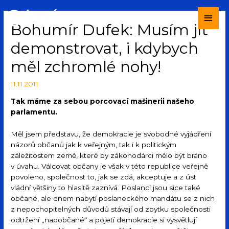
Bohumír Dufek: Musím jít
demonstrovat, i kdybych
měl zchromlé nohy!
11.11.2011
Tak máme za sebou porcovací mašinerii našeho
parlamentu.
Měl jsem představu, že demokracie je svobodné vyjádření
názorů občanů jak k veřejným, tak i k politickým
záležitostem země, které by zákonodárci mělo být bráno
v úvahu. Válcovat občany je však v této republice veřejně
povoleno, společnost to, jak se zdá, akceptuje a z úst
vládní většiny to hlasitě zaznívá. Poslanci jsou sice také
občané, ale dnem nabytí poslaneckého mandátu se z nich
z nepochopitelných důvodů stávají od zbytku společnosti
odtržení „nadobčané“ a pojetí demokracie si vysvětlují